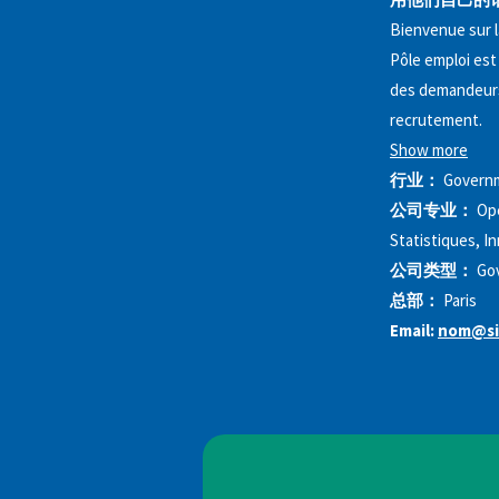
Bienvenue sur l
Pôle emploi est 
des demandeurs 
recrutement.
Show more
行业：
Governm
公司专业：
Ope
Statistiques, I
公司类型：
Go
总部：
Paris
Email:
nom@si