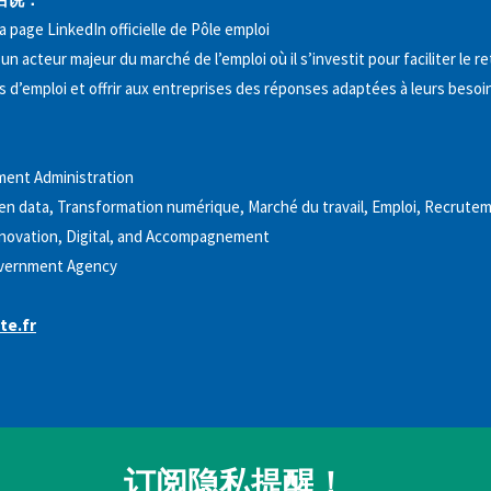
a page LinkedIn officielle de Pôle emploi
un acteur majeur du marché de l’emploi où il s’investit pour faciliter le re
d’emploi et offrir aux entreprises des réponses adaptées à leurs besoi
ent Administration
n data, Transformation numérique, Marché du travail, Emploi, Recrute
nnovation, Digital, and Accompagnement
vernment Agency
te.fr
订阅隐私提醒！