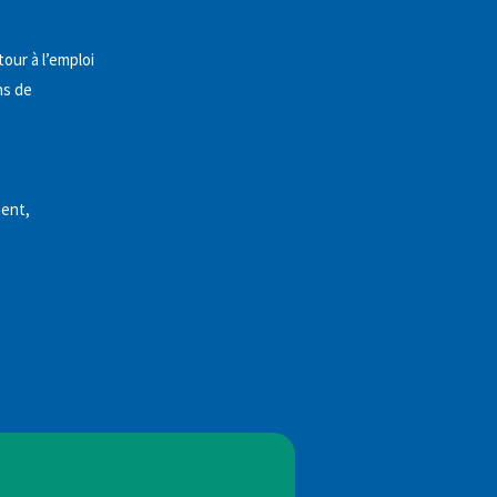
tour à l’emploi
ns de
ment,