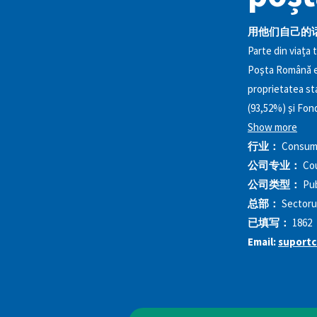
用他们自己的
Parte din viața t
Poşta Română est
proprietatea sta
(93,52%) şi Fon
Show more
行业：
Consume
公司专业：
Cou
公司类型：
Pu
总部：
Sectoru
已填写：
1862
Email:
suportc