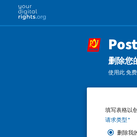
Pos
删除您的 
使用此 免费且
填写表格以
请求类型
*
删除我