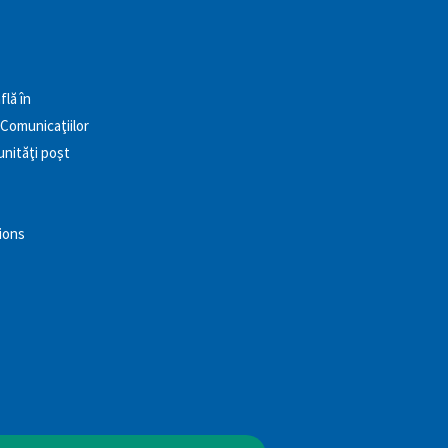
flă în
 Comunicaţiilor
unităţi poşt
tions