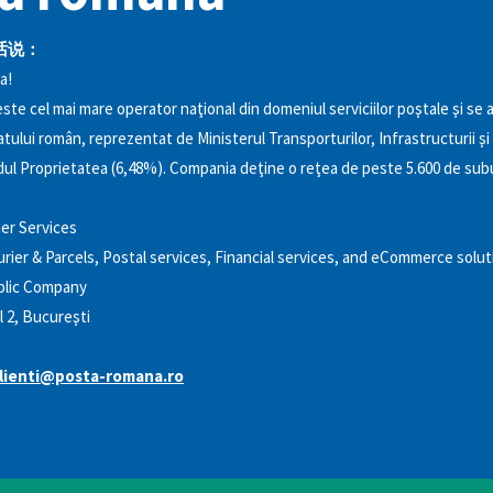
话说：
a!
e cel mai mare operator naţional din domeniul serviciilor poştale şi se a
tului român, reprezentat de Ministerul Transporturilor, Infrastructurii şi
dul Proprietatea (6,48%). Compania deţine o reţea de peste 5.600 de sub
r Services
rier & Parcels, Postal services, Financial services, and eCommerce solu
blic Company
l 2, Bucureşti
lienti@posta-romana.ro