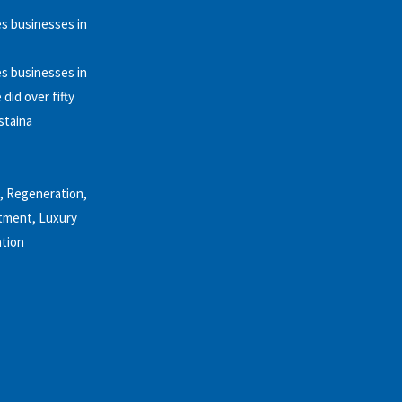
es businesses in
es businesses in
did over fifty
staina
g, Regeneration,
stment, Luxury
ation