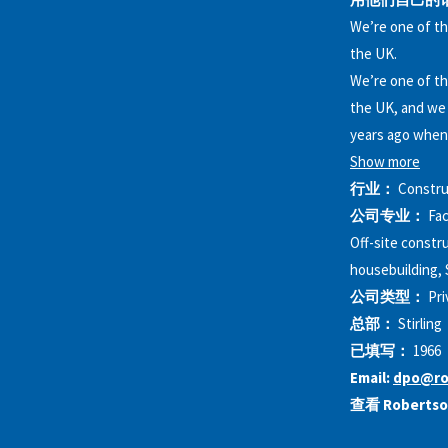
We’re one of th
the UK.
We’re one of th
the UK, and we 
years ago when 
Show more
行业：
Constru
公司专业：
Fac
Off-site constr
housebuilding, 
公司类型：
Pri
总部：
Stirling
已填写：
1966
Email:
dpo@ro
查看 Roberts