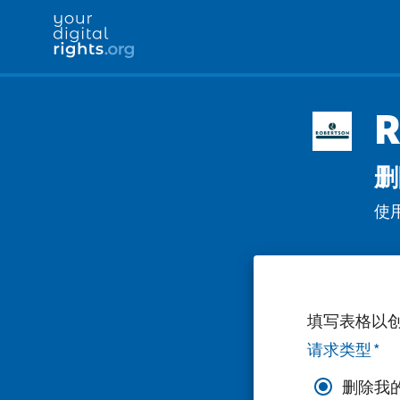
R
删
使用
填写表格以
请求类型
*
删除我