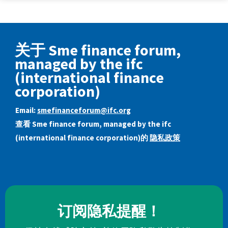
关于 Sme finance forum,
managed by the ifc
(international finance
corporation)
Email:
smefinanceforum@ifc.org
查看 Sme finance forum, managed by the ifc
(international finance corporation)的
隐私政策
订阅隐私提醒！