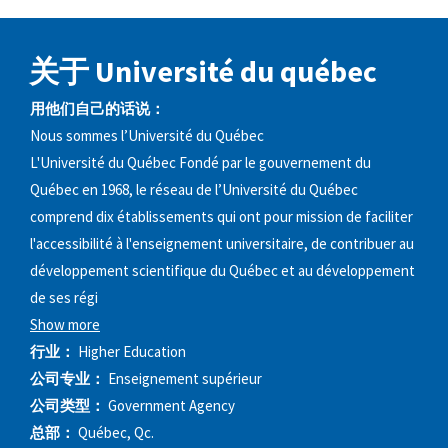
关于 Université du québec
用他们自己的话说：
Nous sommes l’Université du Québec
L'Université du Québec Fondé par le gouvernement du
Québec en 1968, le réseau de l’Université du Québec
comprend dix établissements qui ont pour mission de faciliter
l'accessibilité à l'enseignement universitaire, de contribuer au
développement scientifique du Québec et au développement
de ses régi
Show more
行业：
Higher Education
公司专业：
Enseignement supérieur
公司类型：
Government Agency
总部：
Québec, Qc.