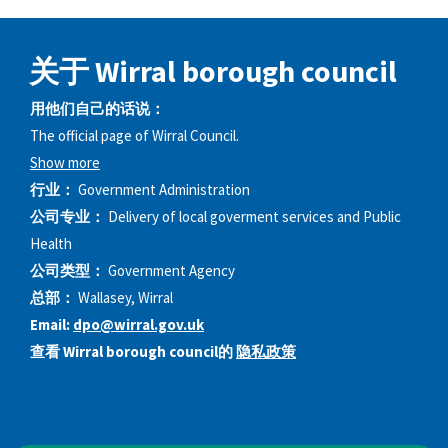
关于 Wirral borough council
用他们自己的话说：
The official page of Wirral Council.
Show more
行业：
Government Administration
公司专业：
Delivery of local goverment services and Public
Health
公司类型：
Government Agency
总部：
Wallasey, Wirral
Email:
dpo@wirral.gov.uk
查看 Wirral borough council的
隐私政策