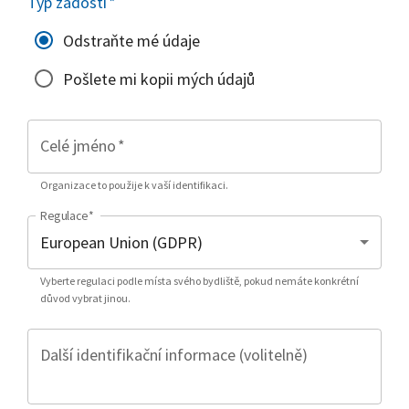
Typ žádosti
*
Odstraňte mé údaje
Pošlete mi kopii mých údajů
Celé jméno
*
Organizace to použije k vaší identifikaci.
Regulace
*
Vyberte regulaci podle místa svého bydliště, pokud nemáte konkrétní
důvod vybrat jinou.
Další identifikační informace (volitelně)