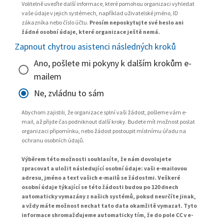
Volitelně uveďte další informace, které pomohou organizaci vyhledat
vaše údaje v jejich systémech, například uživatelské jméno, ID
zákazníka nebo číslo účtu.
Prosím neposkytujte své heslo ani
žádné osobní údaje, které organizace ještě nemá.
Zapnout chytrou asistenci následných kroků
Ano, pošlete mi pokyny k dalším krokům e-
mailem
Ne, zvládnu to sám
Abychom zajistili, že organizace splní vaši žádost, pošleme vám e-
mail, až přijde čas podniknout další kroky. Budete mít možnost poslat
organizaci připomínku, nebo žádost postoupit místnímu úřadu na
ochranu osobních údajů.
Výběrem této možnosti souhlasíte, že nám dovolujete
zpracovat a uložit následující osobní údaje: vaši e-mailovou
adresu, jméno a text vašich e-mailů se žádostmi. Veškeré
osobní údaje týkající se této žádosti budou po 120 dnech
automaticky vymazány z našich systémů, pokud neurčíte jinak,
a vždy máte možnost nechat tato data okamžitě vymazat. Tyto
informace shromažďujeme automaticky tím, že do pole CC v e-