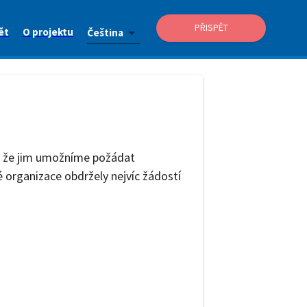
PŘISPĚT
ět
O projektu
Čeština
m, že jim umožníme požádat
é organizace obdržely nejvíc žádostí