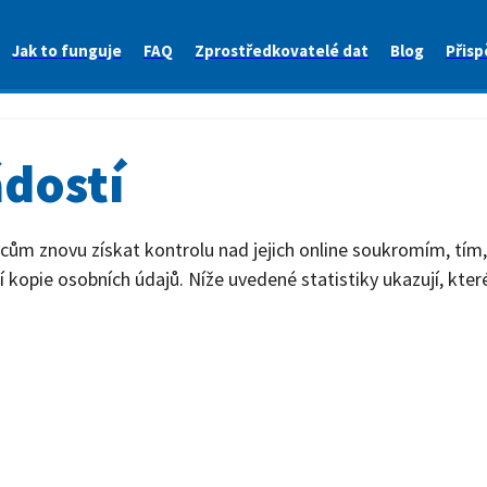
Jak to funguje
FAQ
Zprostředkovatelé dat
Blog
Přisp
ádostí
cům znovu získat kontrolu nad jejich online soukromím, tí
 kopie osobních údajů. Níže uvedené statistiky ukazují, kter