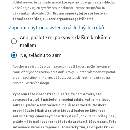
Volitelně uveďte další informace, které pomohou organizaci vyhledat
vaše údaje v jejich systémech, například uživatelské jméno, ID
zákazníka nebo číslo účtu.
Prosím neposkytujte své heslo ani
žádné osobní údaje, které organizace ještě nemá.
Zapnout chytrou asistenci následných kroků
Ano, pošlete mi pokyny k dalším krokům e-
mailem
Ne, zvládnu to sám
Abychom zajistili, že organizace splní vaši žádost, pošleme vám e-
mail, až přijde čas podniknout další kroky. Budete mít možnost poslat
organizaci připomínku, nebo žádost postoupit místnímu úřadu na
ochranu osobních údajů.
Výběrem této možnosti souhlasíte, že nám dovolujete
zpracovat a uložit následující osobní údaje: vaši e-mailovou
adresu, jméno a text vašich e-mailů se žádostmi. Veškeré
osobní údaje týkající se této žádosti budou po 120 dnech
automaticky vymazány z našich systémů, pokud neurčíte jinak,
a vždy máte možnost nechat tato data okamžitě vymazat. Tyto
informace shromažďujeme automaticky tím, že do pole CC v e-