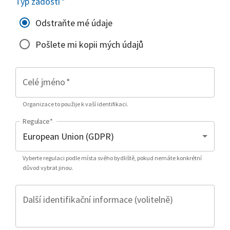
Typ žádosti
*
Odstraňte mé údaje
Pošlete mi kopii mých údajů
Celé jméno
*
Organizace to použije k vaší identifikaci.
Regulace
*
Vyberte regulaci podle místa svého bydliště, pokud nemáte konkrétní
důvod vybrat jinou.
Další identifikační informace (volitelně)