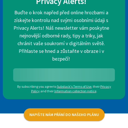
Privacy Alerts!
Buďte o krok napřed před online hrozbami a
získejte kontrolu nad svými osobními údaji s
Privacy Alerts! Náš newsletter vám poskytne
nejnovější odborné rady, tipy a triky, jak
chránit vaše soukromí v digitálním světě.
Přihlaste se hned a zůstaňte v obraze i v
bezpečí!
By subscribing you agree to
Substack's Terms of Use
,
their
Privacy
Policy
and their
Information collection notice
.
NAPIŠTE NÁM PŘÁNÍ DO NAŠEHO PLÁNU