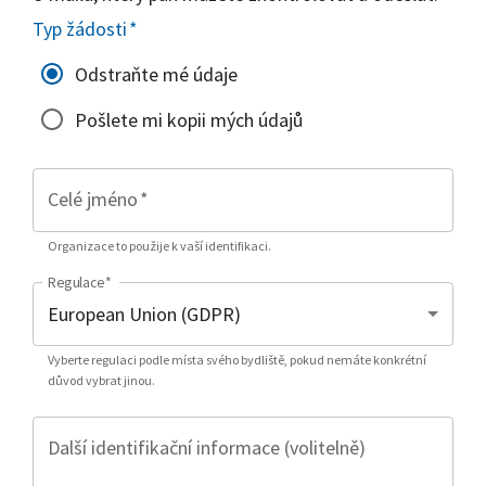
Typ žádosti
*
Odstraňte mé údaje
Pošlete mi kopii mých údajů
Celé jméno
*
Organizace to použije k vaší identifikaci.
Regulace
*
Vyberte regulaci podle místa svého bydliště, pokud nemáte konkrétní
důvod vybrat jinou.
Další identifikační informace (volitelně)