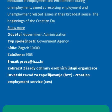
mediation in employment and entitlements during
unemployment, aimed at resolving employment and
unemployment related issues in their broadest sense. The
beginnings of the Croatian Em
Show more
Odvětví:
Government Administration
Typ společnosti:
Government Agency
Sídlo:
Zagreb 10 000
Založeno:
1906
E-mail:
press@hzz.hr
Zobrazit
Zásady ochrany osobních údajů
organizace
Hrvatski zavod za zapošljavanje (hzz) - croatian
employment service (ces)