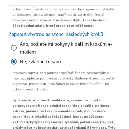
Volitelně uveďte další informace, které pomohou organizaci vyhledat
vaše údaje v jejich systémech, například uživatelské jméno, ID
zákazníka nebo číslo účtu.
Prosím neposkytujte své heslo ani
žádné osobní údaje, které organizace ještě nemá.
Zapnout chytrou asistenci následných kroků
Ano, pošlete mi pokyny k dalším krokům e-
mailem
Ne, zvládnu to sám
Abychom zajistili, že organizace splní vaši žádost, pošleme vám e-
mail, až přijde čas podniknout další kroky. Budete mít možnost poslat
organizaci připomínku, nebo žádost postoupit místnímu úřadu na
ochranu osobních údajů.
Výběrem této možnosti souhlasíte, že nám dovolujete
zpracovat a uložit následující osobní údaje: vaši e-mailovou
adresu, jméno a text vašich e-mailů se žádostmi. Veškeré
osobní údaje týkající se této žádosti budou po 120 dnech
automaticky vymazány z našich systémů, pokud neurčíte jinak,
a vždy máte možnost nechat tato data okamžitě vymazat. Tyto