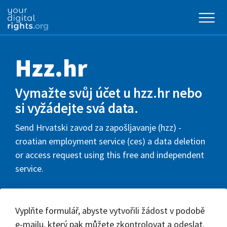
Hzz.hr
Vymažte svůj účet u hzz.hr nebo
si vyžádejte svá data.
Send Hrvatski zavod za zapošljavanje (hzz) -
croatian employment service (ces) a data deletion
or access request using this free and independent
service.
Vyplňte formulář, abyste vytvořili žádost v podobě
e-mailu, který pak můžete zkontrolovat a odeslat.