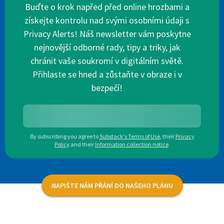
Buďte o krok napřed před online hrozbami a
získejte kontrolu nad svými osobními údaji s
Privacy Alerts! Náš newsletter vám poskytne
nejnovější odborné rady, tipy a triky, jak
chránit vaše soukromí v digitálním světě.
Přihlaste se hned a zůstaňte v obraze i v
bezpečí!
By subscribing you agree to
Substack's Terms of Use
,
their
Privacy
Policy
and their
Information collection notice
.
NAPIŠTE NÁM PŘÁNÍ DO NAŠEHO PLÁNU