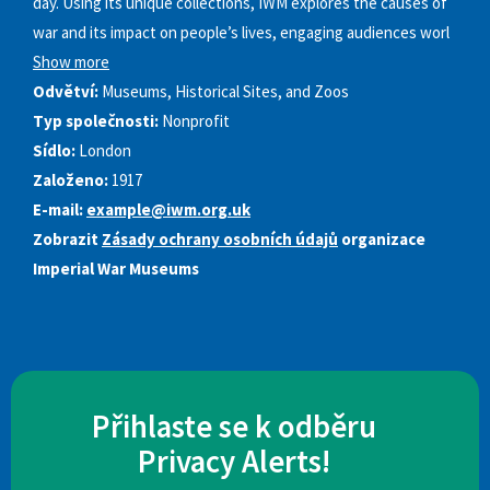
day. Using its unique collections, IWM explores the causes of
war and its impact on people’s lives, engaging audiences worl
Show more
Odvětví:
Museums, Historical Sites, and Zoos
Typ společnosti:
Nonprofit
Sídlo:
London
Založeno:
1917
E-mail:
example@iwm.org.uk
Zobrazit
Zásady ochrany osobních údajů
organizace
Imperial War Museums
Přihlaste se k odběru
Privacy Alerts!