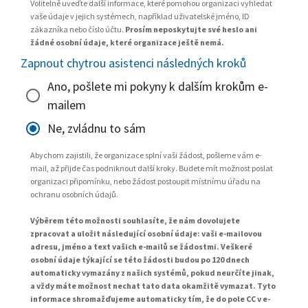
Volitelně uveďte další informace, které pomohou organizaci vyhledat
vaše údaje v jejich systémech, například uživatelské jméno, ID
zákazníka nebo číslo účtu.
Prosím neposkytujte své heslo ani
žádné osobní údaje, které organizace ještě nemá.
Zapnout chytrou asistenci následných kroků
Ano, pošlete mi pokyny k dalším krokům e-
mailem
Ne, zvládnu to sám
Abychom zajistili, že organizace splní vaši žádost, pošleme vám e-
mail, až přijde čas podniknout další kroky. Budete mít možnost poslat
organizaci připomínku, nebo žádost postoupit místnímu úřadu na
ochranu osobních údajů.
Výběrem této možnosti souhlasíte, že nám dovolujete
zpracovat a uložit následující osobní údaje: vaši e-mailovou
adresu, jméno a text vašich e-mailů se žádostmi. Veškeré
osobní údaje týkající se této žádosti budou po 120 dnech
automaticky vymazány z našich systémů, pokud neurčíte jinak,
a vždy máte možnost nechat tato data okamžitě vymazat. Tyto
informace shromažďujeme automaticky tím, že do pole CC v e-