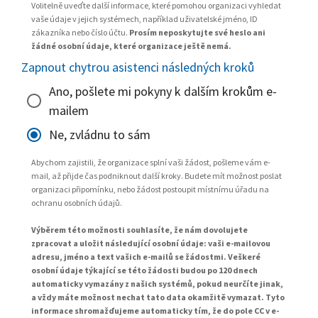
Volitelně uveďte další informace, které pomohou organizaci vyhledat
vaše údaje v jejich systémech, například uživatelské jméno, ID
zákazníka nebo číslo účtu.
Prosím neposkytujte své heslo ani
žádné osobní údaje, které organizace ještě nemá.
Zapnout chytrou asistenci následných kroků
Ano, pošlete mi pokyny k dalším krokům e-
mailem
Ne, zvládnu to sám
Abychom zajistili, že organizace splní vaši žádost, pošleme vám e-
mail, až přijde čas podniknout další kroky. Budete mít možnost poslat
organizaci připomínku, nebo žádost postoupit místnímu úřadu na
ochranu osobních údajů.
Výběrem této možnosti souhlasíte, že nám dovolujete
zpracovat a uložit následující osobní údaje: vaši e-mailovou
adresu, jméno a text vašich e-mailů se žádostmi. Veškeré
osobní údaje týkající se této žádosti budou po 120 dnech
automaticky vymazány z našich systémů, pokud neurčíte jinak,
a vždy máte možnost nechat tato data okamžitě vymazat. Tyto
informace shromažďujeme automaticky tím, že do pole CC v e-