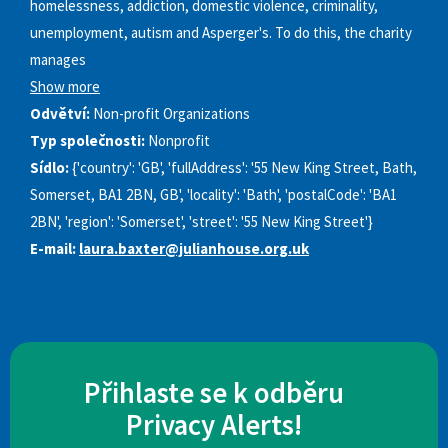
homelessness, addiction, domestic violence, criminality,
unemployment, autism and Asperger's. To do this, the charity
manages
Show more
Odvětví:
Non-profit Organizations
Typ společnosti:
Nonprofit
Sídlo:
{'country': 'GB', 'fullAddress': '55 New King Street, Bath,
Somerset, BA1 2BN, GB', 'locality': 'Bath', 'postalCode': 'BA1
2BN', 'region': 'Somerset', 'street': '55 New King Street'}
E-mail:
laura.baxter@julianhouse.org.uk
Přihlaste se k odběru
Privacy Alerts!