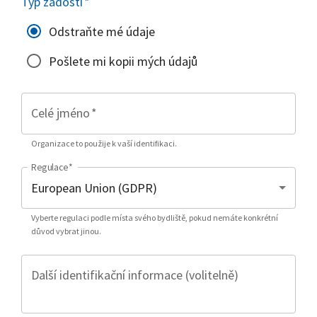
Typ žádosti
*
Odstraňte mé údaje
Pošlete mi kopii mých údajů
Celé jméno
*
Organizace to použije k vaší identifikaci.
Regulace
*
Vyberte regulaci podle místa svého bydliště, pokud nemáte konkrétní
důvod vybrat jinou.
Další identifikační informace (volitelně)