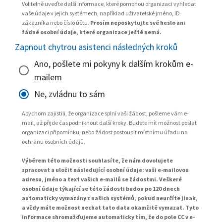
Volitelně uveďte další informace, které pomohou organizaci vyhledat
vaše údaje v jejich systémech, například uživatelské jméno, ID
zákazníka nebo číslo účtu.
Prosím neposkytujte své heslo ani
žádné osobní údaje, které organizace ještě nemá.
Zapnout chytrou asistenci následných kroků
Ano, pošlete mi pokyny k dalším krokům e-
mailem
Ne, zvládnu to sám
Abychom zajistili, že organizace splní vaši žádost, pošleme vám e-
mail, až přijde čas podniknout další kroky. Budete mít možnost poslat
organizaci připomínku, nebo žádost postoupit místnímu úřadu na
ochranu osobních údajů.
Výběrem této možnosti souhlasíte, že nám dovolujete
zpracovat a uložit následující osobní údaje: vaši e-mailovou
adresu, jméno a text vašich e-mailů se žádostmi. Veškeré
osobní údaje týkající se této žádosti budou po 120 dnech
automaticky vymazány z našich systémů, pokud neurčíte jinak,
a vždy máte možnost nechat tato data okamžitě vymazat. Tyto
informace shromažďujeme automaticky tím, že do pole CC v e-