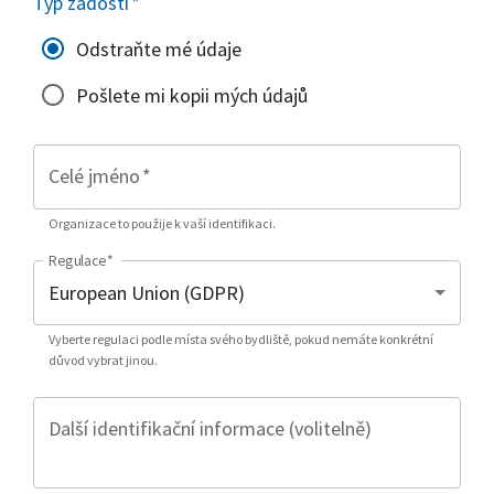
Typ žádosti
*
Odstraňte mé údaje
Pošlete mi kopii mých údajů
Celé jméno
*
Organizace to použije k vaší identifikaci.
Regulace
*
Vyberte regulaci podle místa svého bydliště, pokud nemáte konkrétní
důvod vybrat jinou.
Další identifikační informace (volitelně)