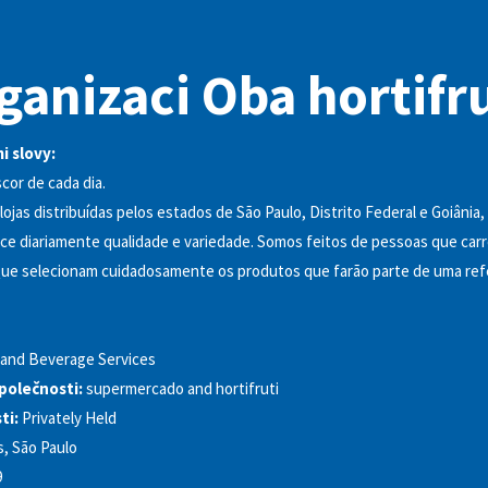
ganizaci Oba hortifr
i slovy:
cor de cada dia.
lojas distribuídas pelos estados de São Paulo, Distrito Federal e Goiânia,
ece diariamente qualidade e variedade. Somos feitos de pessoas que c
 Que selecionam cuidadosamente os produtos que farão parte de uma re
and Beverage Services
polečnosti:
supermercado and hortifruti
ti:
Privately Held
, São Paulo
9