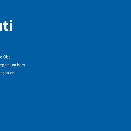
uti
 o Oba
arregam um bom
feição em