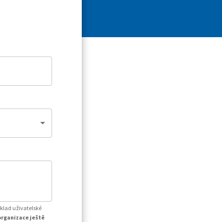
íklad uživatelské
organizace ještě