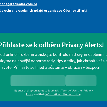
idade@redeoba.com.br
dy ochrany osobních údajů
organizace Oba hortifruti
Přihlaste se k odběru Privacy Alerts!
d online hrozbami a získejte kontrolu nad svými osobními úd
ytne nejnovější odborné rady, tipy a triky, jak chránit vaše
světě. Přihlaste se hned a zůstaňte v obraze i v bezpečí!
By subscribing you agree to
Substack's Terms of Use
,
their
Privacy
Policy
and their
Information collection notice
.