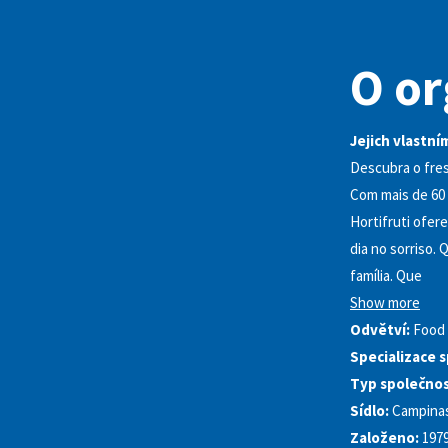
O or
Jejich vlastním
Descubra o fres
Com mais de 60 
Hortifruti ofer
dia no sorriso.
família. Que
Show more
Odvětví:
Food 
Specializace s
Typ společnos
Sídlo:
Campinas
Založeno:
197