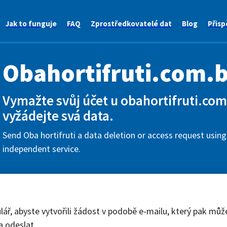
Jak to funguje
FAQ
Zprostředkovatelé dat
Blog
Přisp
Obahortifruti.com.b
Vymažte svůj účet u obahortifruti.com
vyžádejte svá data.
Send Oba hortifruti a data deletion or access request using
independent service.
lář, abyste vytvořili žádost v podobě e-mailu, který pak můž
a odeslat.