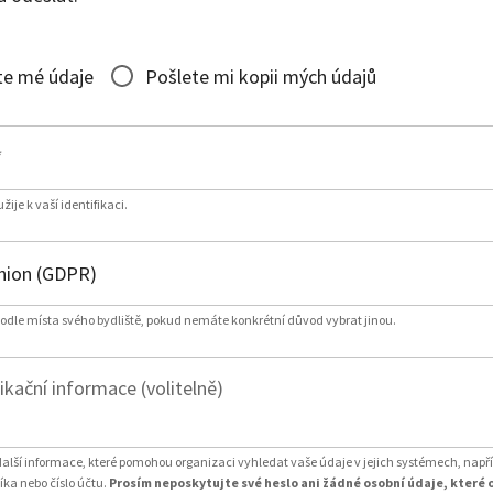
te mé údaje
Pošlete mi kopii mých údajů
*
ije k vaší identifikaci.
podle místa svého bydliště, pokud nemáte konkrétní důvod vybrat jinou.
fikační informace (volitelně)
další informace, které pomohou organizaci vyhledat vaše údaje v jejich systémech, např
ka nebo číslo účtu.
Prosím neposkytujte své heslo ani žádné osobní údaje, které 