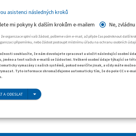
ou asistenci následných kroků
lete mi pokyny k dalším krokům e-mailem
Ne, zvládnu
, že organizace splní vaši žádost, pošleme vám e-mail, až přijde čas podniknout další kr
rganizaci připomínku, nebo žádost postoupit místnímu úřadu na ochranu osobních údaj
žnosti souhlasíte, že nám dovolujete zpracovat a uložit následující osobní údaj
, jméno a text vašich e-mailů se žádostmi. Veškeré osobní údaje týkající se té
tomaticky vymazány z našich systémů, pokud neurčíte jinak, a vždy máte možno
ymazat. Tyto informace shromažďujeme automaticky tím, že do pole CC v e-ma
u.
T A ODESLAT