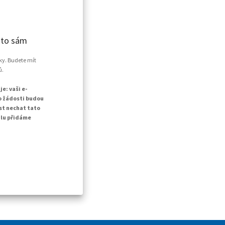
 to sám
oky. Budete mít
ů.
e: vaši e-
to žádosti budou
st nechat tato
ilu přidáme