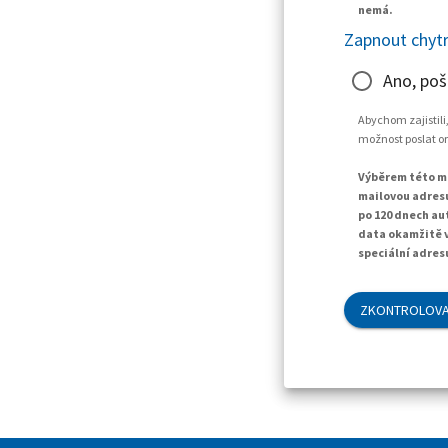
nemá.
Zapnout chytr
Ano, poš
Abychom zajistili
možnost poslat o
Výběrem této mo
mailovou adresu
po 120 dnech au
data okamžitě v
speciální adres
ZKONTROLOVA