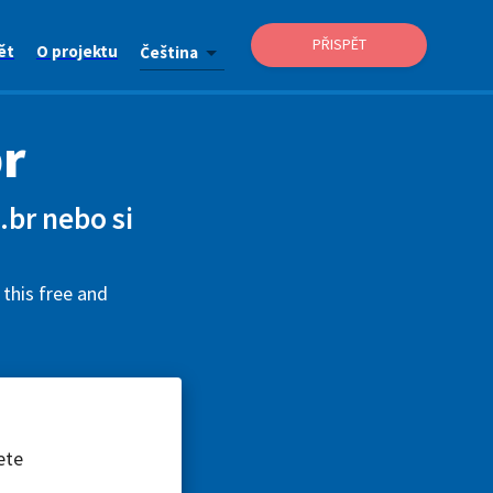
PŘISPĚT
ět
O projektu
Čeština
r
.br nebo si
 this free and
ete