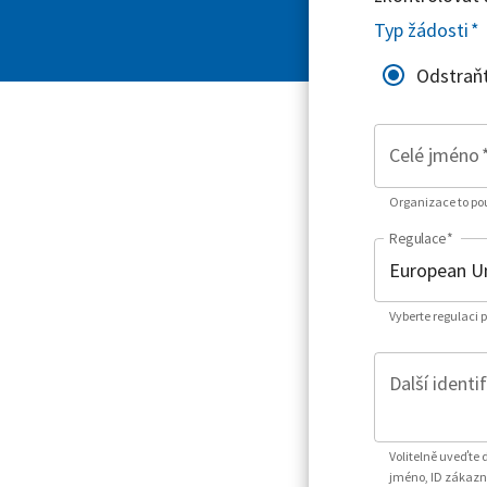
Typ žádosti
*
Odstraň
Celé jméno
Organizace to použ
Regulace
*
Vyberte regulaci 
Další identi
Volitelně uveďte 
jméno, ID zákazní