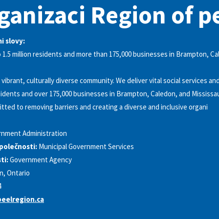
ganizaci Region of p
i slovy:
o 1.5 million residents and more than 175,000 businesses in Brampton, C
 vibrant, culturally diverse community. We deliver vital social services an
residents and over 175,000 businesses in Brampton, Caledon, and Mississ
itted to removing barriers and creating a diverse and inclusive organi
nment Administration
polečnosti:
Municipal Government Services
ti:
Government Agency
, Ontario
4
eelregion.ca