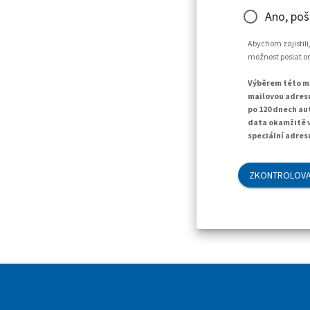
Ano, poš
Abychom zajistili
možnost poslat o
Výběrem této mo
mailovou adresu
po 120 dnech au
data okamžitě v
speciální adres
ZKONTROLOVA