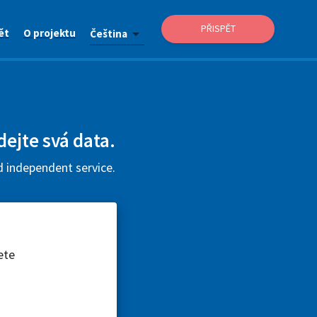
PŘISPĚT
ět
O projektu
Čeština
dejte svá data.
d independent service.
ete