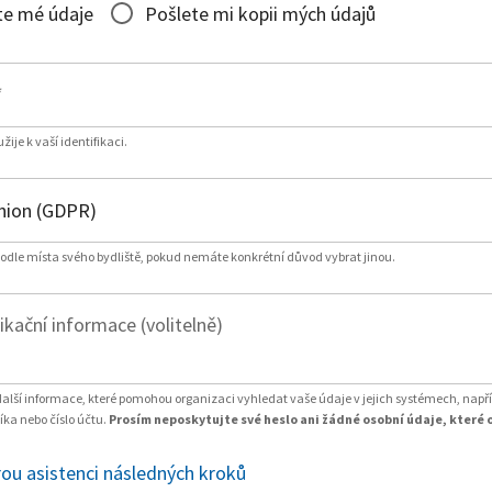
te mé údaje
Pošlete mi kopii mých údajů
*
ije k vaší identifikaci.
podle místa svého bydliště, pokud nemáte konkrétní důvod vybrat jinou.
fikační informace (volitelně)
další informace, které pomohou organizaci vyhledat vaše údaje v jejich systémech, např
ka nebo číslo účtu.
Prosím neposkytujte své heslo ani žádné osobní údaje, které 
ou asistenci následných kroků