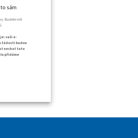
 to sám
oky. Budete mít
ů.
e: vaši e-
to žádosti budou
st nechat tato
ilu přidáme