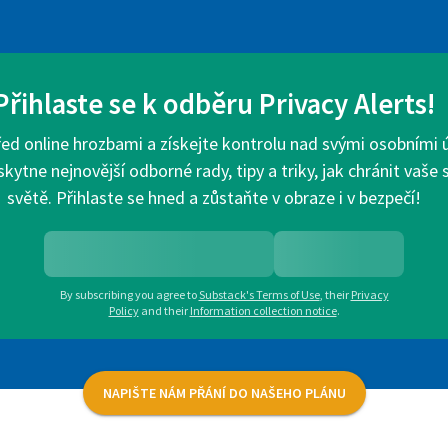
Přihlaste se k odběru Privacy Alerts!
d online hrozbami a získejte kontrolu nad svými osobními úd
ytne nejnovější odborné rady, tipy a triky, jak chránit vaše
světě. Přihlaste se hned a zůstaňte v obraze i v bezpečí!
By subscribing you agree to
Substack's Terms of Use
,
their
Privacy
Policy
and their
Information collection notice
.
NAPIŠTE NÁM PŘÁNÍ DO NAŠEHO PLÁNU