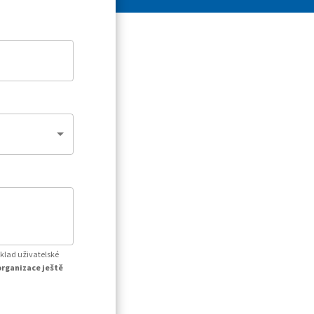
íklad uživatelské
organizace ještě