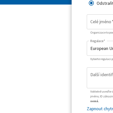
Odstraň
Celé jméno
Organizace to použ
Regulace
*
Vyberte regulaci 
Další identi
Volitelně uveďte 
jméno, ID zákazní
nemá.
Zapnout chytr