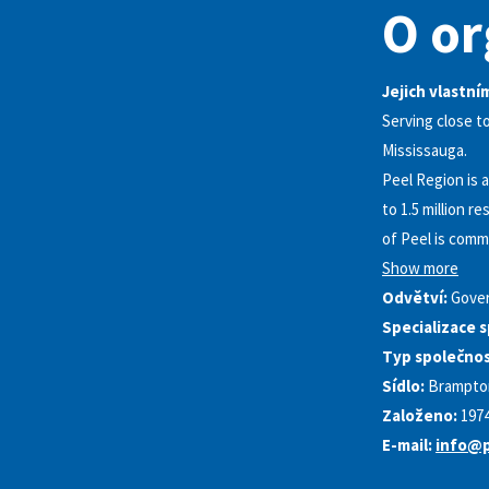
O or
Jejich vlastním
Serving close t
Mississauga.
Peel Region is a
to 1.5 million 
of Peel is comm
Show more
Odvětví:
Gover
Specializace s
Typ společnos
Sídlo:
Brampton
Založeno:
197
E-mail:
info@p