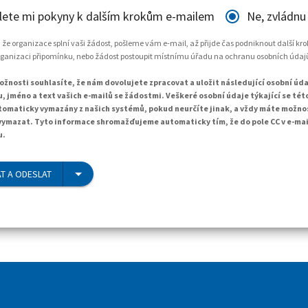
lete mi pokyny k dalším krokům e-mailem
Ne, zvládnu
, že organizace splní vaši žádost, pošleme vám e-mail, až přijde čas podniknout další kr
rganizaci připomínku, nebo žádost postoupit místnímu úřadu na ochranu osobních údaj
žnosti souhlasíte, že nám dovolujete zpracovat a uložit následující osobní údaj
, jméno a text vašich e-mailů se žádostmi. Veškeré osobní údaje týkající se té
tomaticky vymazány z našich systémů, pokud neurčíte jinak, a vždy máte možno
ymazat. Tyto informace shromažďujeme automaticky tím, že do pole CC v e-ma
u.
T A ODESLAT