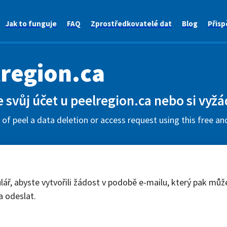
Jak to funguje
FAQ
Zprostředkovatelé dat
Blog
Přisp
region.ca
svůj účet u peelregion.ca nebo si vyžá
of peel a data deletion or access request using this free an
lář, abyste vytvořili žádost v podobě e-mailu, který pak můž
a odeslat.