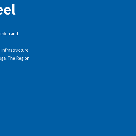
eel
aledon and
d infrastructure
auga. The Region