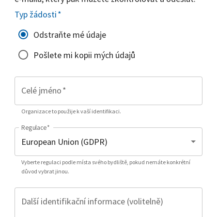
Typ žádosti
*
Odstraňte mé údaje
Pošlete mi kopii mých údajů
Celé jméno
*
Organizace to použije k vaší identifikaci.
Regulace
*
Vyberte regulaci podle místa svého bydliště, pokud nemáte konkrétní
důvod vybrat jinou.
Další identifikační informace (volitelně)