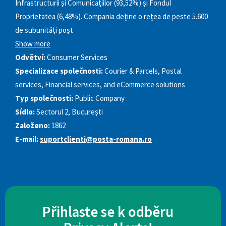
Infrastructurii şi Comunicaţiilor (93,52%) şi Fondul
Proprietatea (6,48%). Compania deţine o reţea de peste 5.600
de subunităţi poşt
Show more
Odvětví:
Consumer Services
Specializace společnosti:
Courier & Parcels, Postal
services, Financial services, and eCommerce solutions
Typ společnosti:
Public Company
Sídlo:
Sectorul 2, Bucureşti
Založeno:
1862
E-mail:
suportclienti@posta-romana.ro
Přihlaste se k odběru