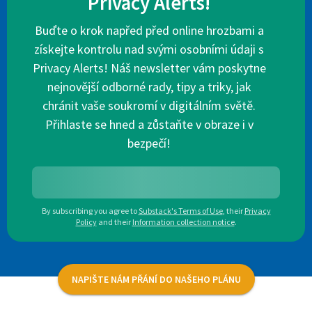
Privacy Alerts!
Buďte o krok napřed před online hrozbami a
získejte kontrolu nad svými osobními údaji s
Privacy Alerts! Náš newsletter vám poskytne
nejnovější odborné rady, tipy a triky, jak
chránit vaše soukromí v digitálním světě.
Přihlaste se hned a zůstaňte v obraze i v
bezpečí!
By subscribing you agree to
Substack's Terms of Use
,
their
Privacy
Policy
and their
Information collection notice
.
NAPIŠTE NÁM PŘÁNÍ DO NAŠEHO PLÁNU