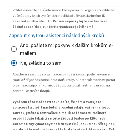
Volitelně uveďte další informace, které pomohou organizaci vyhledat
vaše údaje v jejich systémech, například uživatelské jméno, ID
zákazníka nebo číslo účtu.
Prosím neposkytujte své heslo ani
žádné osobní údaje, které organizace ještě nemá.
Zapnout chytrou asistenci následných kroků
Ano, pošlete mi pokyny k dalším krokům e-
mailem
Ne, zvládnu to sám
Abychom zajistili, že organizace splní vaši žádost, pošleme vám e-
mail, až přijde čas podniknout další kroky. Budete mít možnost poslat
organizaci připomínku, nebo žádost postoupit místnímu úřadu na
ochranu osobních údajů.
Výběrem této možnosti souhlasíte, že nám dovolujete
zpracovat a uložit následující osobní údaje: vaši e-mailovou
adresu, jméno a text vašich e-mailů se žádostmi. Veškeré
osobní údaje týkající se této žádosti budou po 120 dnech
automaticky vymazány z našich systémů, pokud neurčíte jinak,
a vždy máte možnost nechat tato data okamžitě vymazat. Tyto