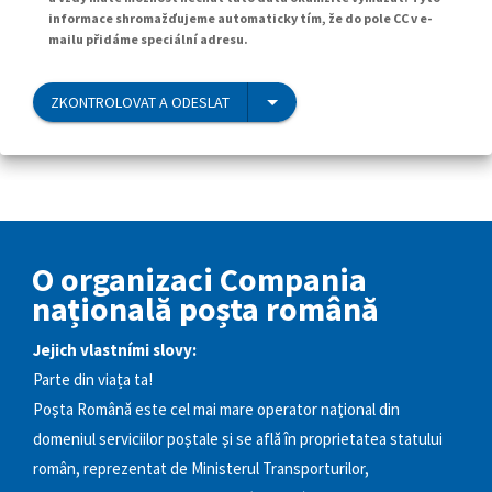
informace shromažďujeme automaticky tím, že do pole CC v e-
mailu přidáme speciální adresu.
ZKONTROLOVAT A ODESLAT
O organizaci Compania
națională poșta română
Jejich vlastními slovy:
Parte din viața ta!
Poşta Română este cel mai mare operator naţional din
domeniul serviciilor poştale şi se află în proprietatea statului
român, reprezentat de Ministerul Transporturilor,