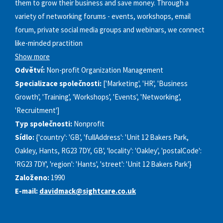
them to grow their business and save money. Through a
variety of networking forums - events, workshops, email
forum, private social media groups and webinars, we connect
like-minded practition
Show more
Odvětví:
Non-profit Organization Management
Specializace společnosti:
['Marketing', 'HR', 'Business
Growth', 'Training', 'Workshops', 'Events', 'Networking',
'Recruitment']
Typ společnosti:
Nonprofit
Sídlo:
{'country': 'GB', 'fullAddress': 'Unit 12 Bakers Park,
Oakley, Hants, RG23 7DY, GB', 'locality': 'Oakley', 'postalCode':
'RG23 7DY', 'region': 'Hants', 'street': 'Unit 12 Bakers Park'}
Založeno:
1990
E-mail:
davidmack@sightcare.co.uk