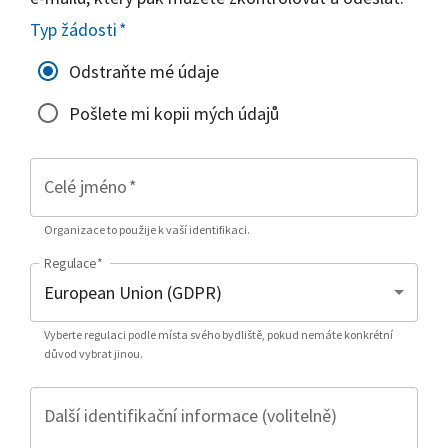
Typ žádosti
*
Odstraňte mé údaje
Pošlete mi kopii mých údajů
Celé jméno
*
Organizace to použije k vaší identifikaci.
Regulace
*
Vyberte regulaci podle místa svého bydliště, pokud nemáte konkrétní
důvod vybrat jinou.
Další identifikační informace (volitelně)