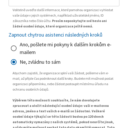
Volitelně uveďte další informace, které pomohou organizaci vyhledat
vaše údaje v jejich systémech, například uživatelské jméno, ID
zákazníka nebo číslo účtu.
Prosím neposkytujte své heslo ani
žádné osobní údaje, které organizace ještě nemá.
Zapnout chytrou asistenci následných kroků
Ano, pošlete mi pokyny k dalším krokům e-
mailem
Ne, zvládnu to sám
Abychom zajistili, že organizace splní vaši žádost, pošleme vám e-
mail, až přijde čas podniknout další kroky. Budete mít možnost poslat
organizaci připomínku, nebo žádost postoupit místnímu úřadu na
ochranu osobních údajů.
Výběrem této možnosti souhlasíte, že nám dovolujete
zpracovat a uložit následující osobní údaje: vaši e-mailovou
adresu, jméno a text vašich e-mailů se žádostmi. Veškeré
osobní údaje týkající se této žádosti budou po 120 dnech
automaticky vymazány z našich systémů, pokud neurčíte jinak,
a vždy máte možnost nechat tato data okamžitě vymazat. Tyto