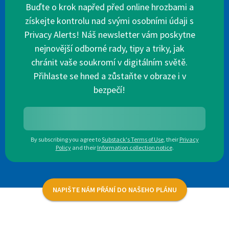
Buďte o krok napřed před online hrozbami a
získejte kontrolu nad svými osobními údaji s
Privacy Alerts! Náš newsletter vám poskytne
nejnovější odborné rady, tipy a triky, jak
chránit vaše soukromí v digitálním světě.
Přihlaste se hned a zůstaňte v obraze i v
bezpečí!
By subscribing you agree to
Substack's Terms of Use
,
their
Privacy
Policy
and their
Information collection notice
.
NAPIŠTE NÁM PŘÁNÍ DO NAŠEHO PLÁNU