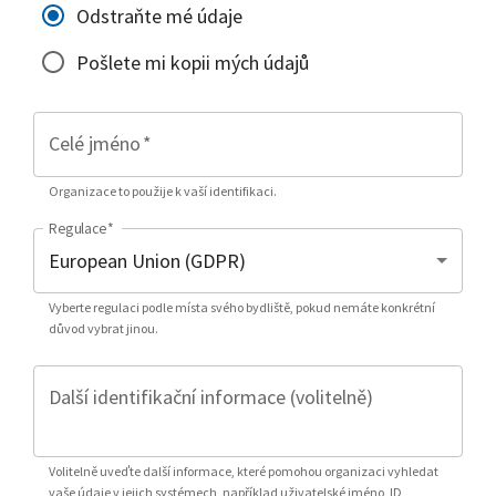
Odstraňte mé údaje
Pošlete mi kopii mých údajů
Celé jméno
*
Organizace to použije k vaší identifikaci.
Regulace
*
Vyberte regulaci podle místa svého bydliště, pokud nemáte konkrétní
důvod vybrat jinou.
Další identifikační informace (volitelně)
Volitelně uveďte další informace, které pomohou organizaci vyhledat
vaše údaje v jejich systémech, například uživatelské jméno, ID