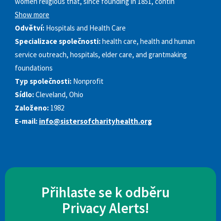
women religious that, since founding in 1851, contin
Show more
Odvětví:
Hospitals and Health Care
Specializace společnosti:
health care, health and human
service outreach, hospitals, elder care, and grantmaking
foundations
Typ společnosti:
Nonprofit
Sídlo:
Cleveland, Ohio
Založeno:
1982
E-mail:
info@sistersofcharityhealth.org
Přihlaste se k odběru
Privacy Alerts!