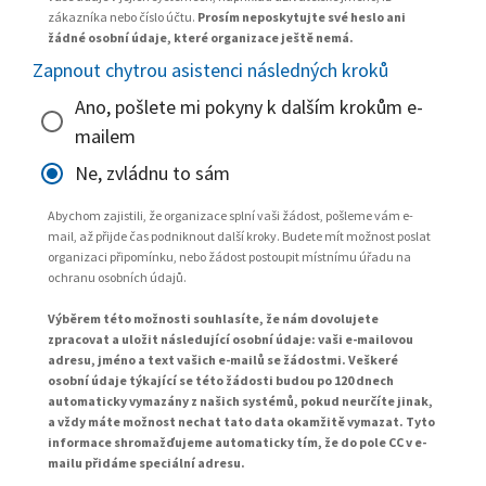
zákazníka nebo číslo účtu.
Prosím neposkytujte své heslo ani
žádné osobní údaje, které organizace ještě nemá.
Zapnout chytrou asistenci následných kroků
Ano, pošlete mi pokyny k dalším krokům e-
mailem
Ne, zvládnu to sám
Abychom zajistili, že organizace splní vaši žádost, pošleme vám e-
mail, až přijde čas podniknout další kroky. Budete mít možnost poslat
organizaci připomínku, nebo žádost postoupit místnímu úřadu na
ochranu osobních údajů.
Výběrem této možnosti souhlasíte, že nám dovolujete
zpracovat a uložit následující osobní údaje: vaši e-mailovou
adresu, jméno a text vašich e-mailů se žádostmi. Veškeré
osobní údaje týkající se této žádosti budou po 120 dnech
automaticky vymazány z našich systémů, pokud neurčíte jinak,
a vždy máte možnost nechat tato data okamžitě vymazat. Tyto
informace shromažďujeme automaticky tím, že do pole CC v e-
mailu přidáme speciální adresu.