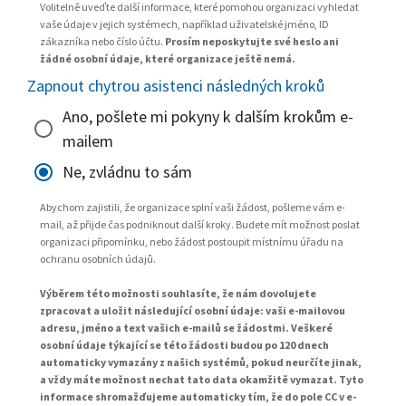
Volitelně uveďte další informace, které pomohou organizaci vyhledat
vaše údaje v jejich systémech, například uživatelské jméno, ID
zákazníka nebo číslo účtu.
Prosím neposkytujte své heslo ani
žádné osobní údaje, které organizace ještě nemá.
Zapnout chytrou asistenci následných kroků
Ano, pošlete mi pokyny k dalším krokům e-
mailem
Ne, zvládnu to sám
Abychom zajistili, že organizace splní vaši žádost, pošleme vám e-
mail, až přijde čas podniknout další kroky. Budete mít možnost poslat
organizaci připomínku, nebo žádost postoupit místnímu úřadu na
ochranu osobních údajů.
Výběrem této možnosti souhlasíte, že nám dovolujete
zpracovat a uložit následující osobní údaje: vaši e-mailovou
adresu, jméno a text vašich e-mailů se žádostmi. Veškeré
osobní údaje týkající se této žádosti budou po 120 dnech
automaticky vymazány z našich systémů, pokud neurčíte jinak,
a vždy máte možnost nechat tato data okamžitě vymazat. Tyto
informace shromažďujeme automaticky tím, že do pole CC v e-