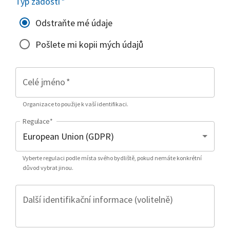
Typ žádosti
*
Odstraňte mé údaje
Pošlete mi kopii mých údajů
Celé jméno
*
Organizace to použije k vaší identifikaci.
Regulace
*
Vyberte regulaci podle místa svého bydliště, pokud nemáte konkrétní
důvod vybrat jinou.
Další identifikační informace (volitelně)