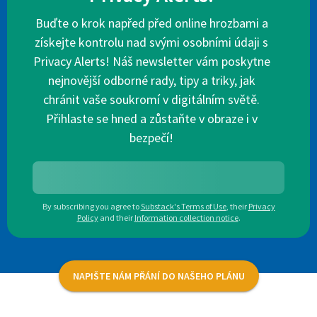
Buďte o krok napřed před online hrozbami a
získejte kontrolu nad svými osobními údaji s
Privacy Alerts! Náš newsletter vám poskytne
nejnovější odborné rady, tipy a triky, jak
chránit vaše soukromí v digitálním světě.
Přihlaste se hned a zůstaňte v obraze i v
bezpečí!
By subscribing you agree to
Substack's Terms of Use
,
their
Privacy
Policy
and their
Information collection notice
.
NAPIŠTE NÁM PŘÁNÍ DO NAŠEHO PLÁNU