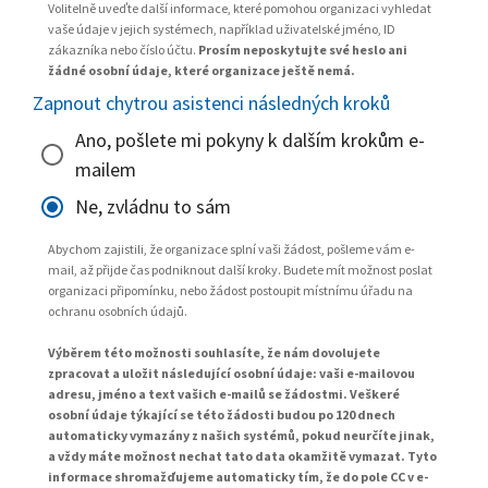
Volitelně uveďte další informace, které pomohou organizaci vyhledat
vaše údaje v jejich systémech, například uživatelské jméno, ID
zákazníka nebo číslo účtu.
Prosím neposkytujte své heslo ani
žádné osobní údaje, které organizace ještě nemá.
Zapnout chytrou asistenci následných kroků
Ano, pošlete mi pokyny k dalším krokům e-
mailem
Ne, zvládnu to sám
Abychom zajistili, že organizace splní vaši žádost, pošleme vám e-
mail, až přijde čas podniknout další kroky. Budete mít možnost poslat
organizaci připomínku, nebo žádost postoupit místnímu úřadu na
ochranu osobních údajů.
Výběrem této možnosti souhlasíte, že nám dovolujete
zpracovat a uložit následující osobní údaje: vaši e-mailovou
adresu, jméno a text vašich e-mailů se žádostmi. Veškeré
osobní údaje týkající se této žádosti budou po 120 dnech
automaticky vymazány z našich systémů, pokud neurčíte jinak,
a vždy máte možnost nechat tato data okamžitě vymazat. Tyto
informace shromažďujeme automaticky tím, že do pole CC v e-