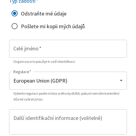
Typ žádosti
*
Odstraňte mé údaje
Pošlete mi kopii mých údajů
Celé jméno
*
Organizace to použije k vaší identifikaci.
Regulace
*
Vyberte regulaci podle místa svého bydliště, pokud nemáte konkrétní
důvod vybrat jinou.
Další identifikační informace (volitelně)