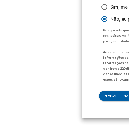
Sim, me
Não, eu 
Para garantir qu
necessárias. Você
proteção de dado
Ao selecionar e
informações pes
informações pes
dentro de 120 d
dados imediata
especial no cam
REVISAR E ENV