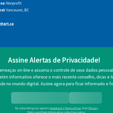
sa:
Nonprofit
al:
Vancouver, BC
hart.ca
Assine Alertas de Privacidade!
 ameaças on-line e assuma o controle de seus dados pessoai
etim informativo oferece o mais recente conselho, dicas e 
ade no mundo digital. Assine agora para ficar informado e fo
By subscribing you agree to
Substack's Terms of Use
,
their
Privacy
Policy
and their
Information collection notice
.