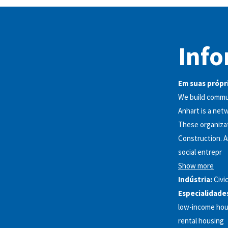
Info
Em suas própri
We build commun
Anhart is a net
These organiza
Construction. A
social entrepr
Show more
Indústria:
Civi
Especialidade
low-income hous
rental housing