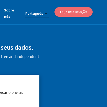
Sobre
FAÇA UMA DOAÇÃO
Português
nós
r seus dados.
s free and independent
sar e enviar.