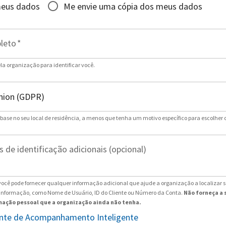
meus dados
Me envie uma cópia dos meus dados
leto
*
ela organização para identificar você.
 base no seu local de residência, a menos que tenha um motivo específico para escolher 
 de identificação adicionais (opcional)
ocê pode fornecer qualquer informação adicional que ajude a organização a localizar 
 informação, como Nome de Usuário, ID do Cliente ou Número da Conta.
Não forneça a 
ação pessoal que a organização ainda não tenha.
tente de Acompanhamento Inteligente