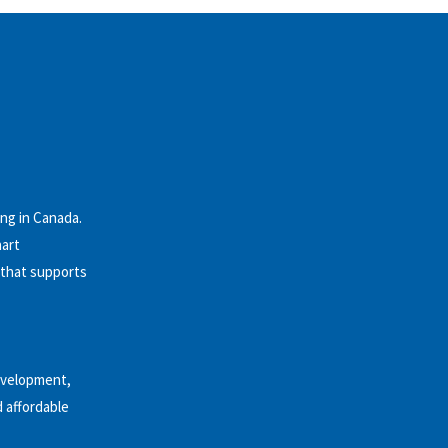
ng in Canada.
hart
 that supports
evelopment,
 affordable