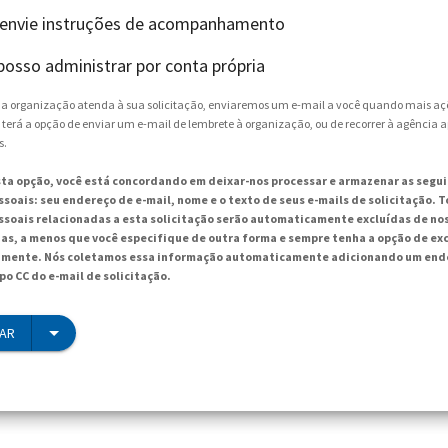
 envie instruções de acompanhamento
posso administrar por conta própria
e a organização atenda à sua solicitação, enviaremos um e-mail a você quando mais aç
 terá a opção de enviar um e-mail de lembrete à organização, ou de recorrer à agência 
s.
sta opção, você está concordando em deixar-nos processar e armazenar as segu
soais: seu endereço de e-mail, nome e o texto de seus e-mails de solicitação. T
soais relacionadas a esta solicitação serão automaticamente excluídas de no
ias, a menos que você especifique de outra forma e sempre tenha a opção de exc
mente. Nós coletamos essa informação automaticamente adicionando um ende
po CC do e-mail de solicitação.
IAR