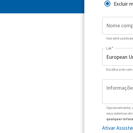
Excluir 
Nome comp
Isso será usado p
Lei
*
Escolha a lei com
Informações
Opcionalmente, v
seus sistemas de
qualquer inform
Ativar Assis