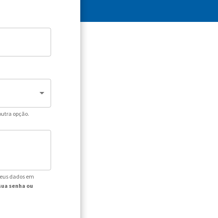
outra opção.
seus dados em
sua senha ou