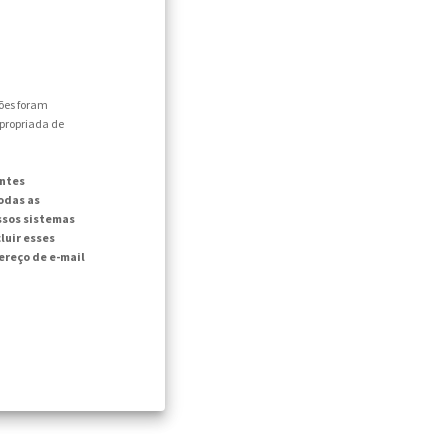
ões foram
apropriada de
intes
odas as
ssos sistemas
luir esses
reço de e-mail