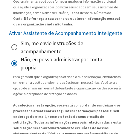
Opcionalmente, você pode fornecer qualquer informação adicional
que ajude a organização a localizar seus dados em seus sistemas de
informação, como Nome de Usuário, ID do Cliente ou Número da
Conta.
Não forneça a sua senha ou qualquer informação pessoal
que a organização ainda não tenha.
Ativar Assistente de Acompanhamento Inteligente
Sim, me envie instruções de
acompanhamento
Não, eu posso administrar por conta
própria
Para garantir que a organização atenda à sua solicitação, enviaremos
um e-mail a você quando mais ações foram necessárias. Você terá a
opção de enviar um e-mail de lembrete à organização, ou de recorrer à
agência apropriada de proteção de dados.
Ao selecionar esta opção, você está concordando em deixar-nos
processar e armazenar as seguintes informações pessoais: seu
endereço de e-mail, nome e o texto de seus e-mails de
solicitação. Todas as informações pessoais relacionadas a esta
solicitação serão automaticamente excluídas de nossos
sistemas dentro de 120 dias, a menos que você especifique de