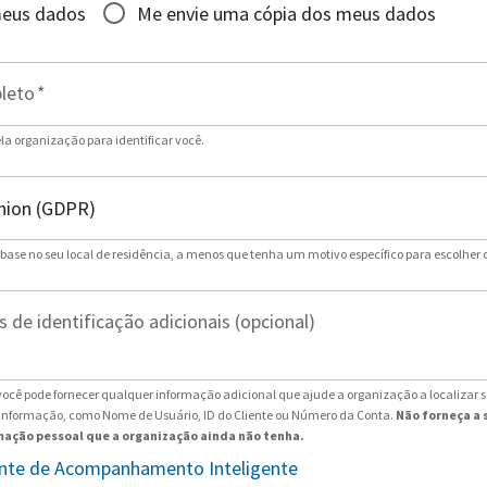
meus dados
Me envie uma cópia dos meus dados
leto
*
ela organização para identificar você.
 base no seu local de residência, a menos que tenha um motivo específico para escolher 
 de identificação adicionais (opcional)
ocê pode fornecer qualquer informação adicional que ajude a organização a localizar 
 informação, como Nome de Usuário, ID do Cliente ou Número da Conta.
Não forneça a 
ação pessoal que a organização ainda não tenha.
tente de Acompanhamento Inteligente