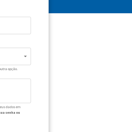
outra opção.
seus dados em
sua senha ou