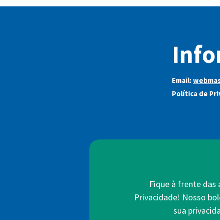
Info
Email:
webmas
Política de Pr
Fique à frente das
Privacidade! Nosso bol
sua privacid