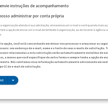
 envie instruções de acompanhamento
posso administrar por conta própria
e a organização atenda à sua solicitação, enviaremos um e-mail a você quando mais aç
 terá a opção de enviar um e-mail de lembrete à organização, ou de recorrer à agência 
s.
sta opção, você está concordando em deixar-nos processar e armazenar as segu
soais: seu endereço de e-mail, nome e o texto de seus e-mails de solicitação. T
soais relacionadas a esta solicitação serão automaticamente excluídas de no
ias, a menos que você especifique de outra forma e sempre tenha a opção de exc
mente. Nós coletamos essa informação automaticamente adicionando um ende
po CC do e-mail de solicitação.
IAR