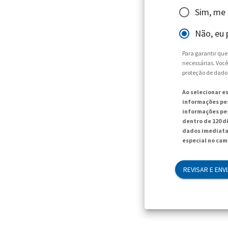
Sim, me
Não, eu 
Para garantir qu
necessárias. Você
proteção de dado
Ao selecionar e
informações pes
informações pes
dentro de 120 d
dados imediata
especial no cam
REVISAR E ENV