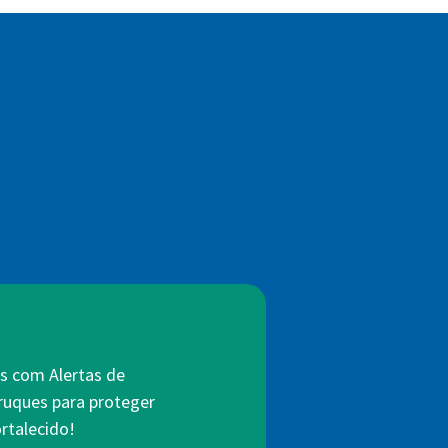
s com Alertas de
truques para proteger
rtalecido!