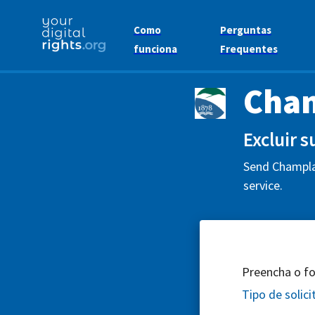
Como
Perguntas
funciona
Frequentes
Cha
Excluir 
Send Champlai
service.
Preencha o for
Tipo de solic