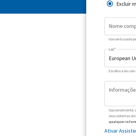
Excluir 
Nome comp
Isso será usado p
Lei
*
Escolha a lei com
Informações
Opcionalmente, v
seus sistemas de
qualquer inform
Ativar Assis