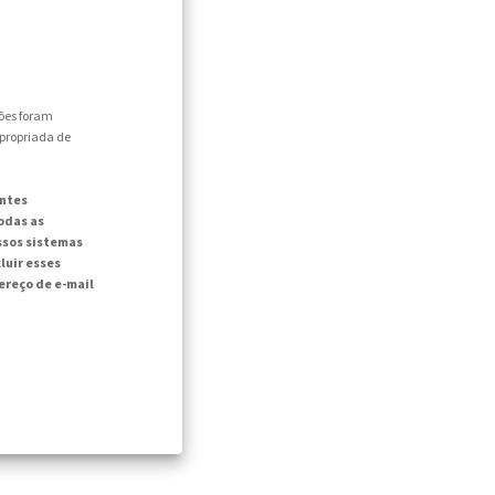
ões foram
apropriada de
intes
odas as
ssos sistemas
luir esses
reço de e-mail