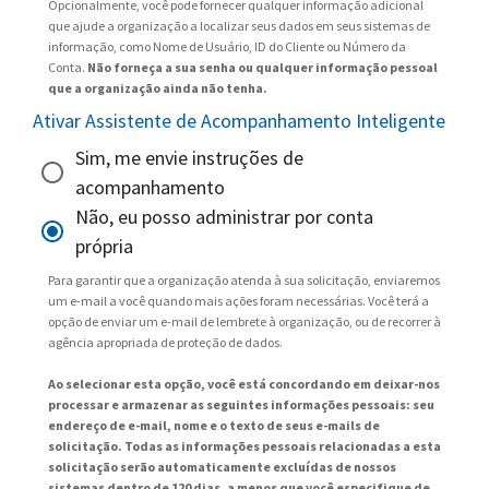
Opcionalmente, você pode fornecer qualquer informação adicional
que ajude a organização a localizar seus dados em seus sistemas de
informação, como Nome de Usuário, ID do Cliente ou Número da
Conta.
Não forneça a sua senha ou qualquer informação pessoal
que a organização ainda não tenha.
Ativar Assistente de Acompanhamento Inteligente
Sim, me envie instruções de
acompanhamento
Não, eu posso administrar por conta
própria
Para garantir que a organização atenda à sua solicitação, enviaremos
um e-mail a você quando mais ações foram necessárias. Você terá a
opção de enviar um e-mail de lembrete à organização, ou de recorrer à
agência apropriada de proteção de dados.
Ao selecionar esta opção, você está concordando em deixar-nos
processar e armazenar as seguintes informações pessoais: seu
endereço de e-mail, nome e o texto de seus e-mails de
solicitação. Todas as informações pessoais relacionadas a esta
solicitação serão automaticamente excluídas de nossos
sistemas dentro de 120 dias, a menos que você especifique de