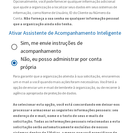
Opcionalmente, você pode fornecer qualquer informação adicional
que ajude a organização a localizar seus dados em seus sistemas de
informação, como Nome de Usuário, ID do Cliente ou Número da
Conta.
Não forneça a sua senha ou qualquer informação pessoal
que a organização ainda não tenha.
Ativar Assistente de Acompanhamento Inteligente
Sim, me envie instruções de
acompanhamento
Não, eu posso administrar por conta
própria
Para garantir que a organização atenda à sua solicitação, enviaremos
um e-mail a você quando mais ações foram necessárias. Você terá a
opção de enviar um e-mail de lembrete à organização, ou de recorrer à
agência apropriada de proteção de dados.
Ao selecionar esta opção, você está concordando em deixar-nos
processar e armazenar as seguintes informações pessoais: seu
endereço de e-mail, nome e o texto de seus e-mails de
solicitação. Todas as informações pessoais relacionadas a esta
solicitação serão automaticamente excluídas de nossos
sistemas dentro de 120 dias, a menos que você especifique de