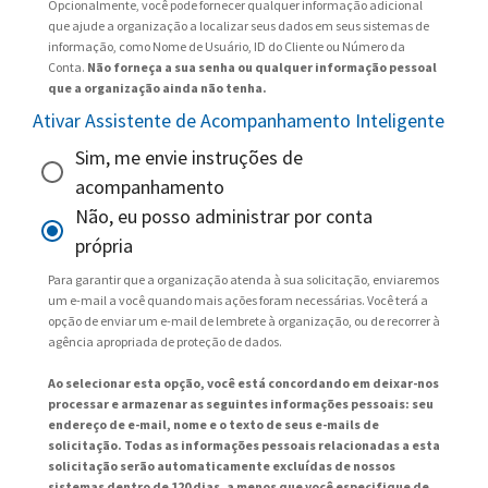
Opcionalmente, você pode fornecer qualquer informação adicional
que ajude a organização a localizar seus dados em seus sistemas de
informação, como Nome de Usuário, ID do Cliente ou Número da
Conta.
Não forneça a sua senha ou qualquer informação pessoal
que a organização ainda não tenha.
Ativar Assistente de Acompanhamento Inteligente
Sim, me envie instruções de
acompanhamento
Não, eu posso administrar por conta
própria
Para garantir que a organização atenda à sua solicitação, enviaremos
um e-mail a você quando mais ações foram necessárias. Você terá a
opção de enviar um e-mail de lembrete à organização, ou de recorrer à
agência apropriada de proteção de dados.
Ao selecionar esta opção, você está concordando em deixar-nos
processar e armazenar as seguintes informações pessoais: seu
endereço de e-mail, nome e o texto de seus e-mails de
solicitação. Todas as informações pessoais relacionadas a esta
solicitação serão automaticamente excluídas de nossos
sistemas dentro de 120 dias, a menos que você especifique de