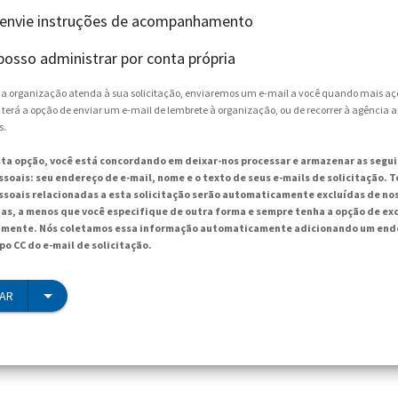
 envie instruções de acompanhamento
posso administrar por conta própria
e a organização atenda à sua solicitação, enviaremos um e-mail a você quando mais aç
 terá a opção de enviar um e-mail de lembrete à organização, ou de recorrer à agência 
s.
sta opção, você está concordando em deixar-nos processar e armazenar as segu
soais: seu endereço de e-mail, nome e o texto de seus e-mails de solicitação. T
soais relacionadas a esta solicitação serão automaticamente excluídas de no
ias, a menos que você especifique de outra forma e sempre tenha a opção de exc
mente. Nós coletamos essa informação automaticamente adicionando um ende
po CC do e-mail de solicitação.
IAR