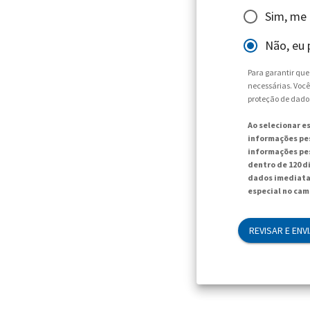
Sim, me
Não, eu 
Para garantir qu
necessárias. Você
proteção de dado
Ao selecionar e
informações pes
informações pes
dentro de 120 d
dados imediata
especial no cam
REVISAR E ENV