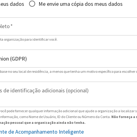
meus dados
Me envie uma cópia dos meus dados
leto
*
ela organização para identificar você.
 base no seu local de residência, a menos que tenha um motivo específico para escolher 
 de identificação adicionais (opcional)
ocê pode fornecer qualquer informação adicional que ajude a organização a localizar 
 informação, como Nome de Usuário, ID do Cliente ou Número da Conta.
Não forneça a 
ação pessoal que a organização ainda não tenha.
tente de Acompanhamento Inteligente