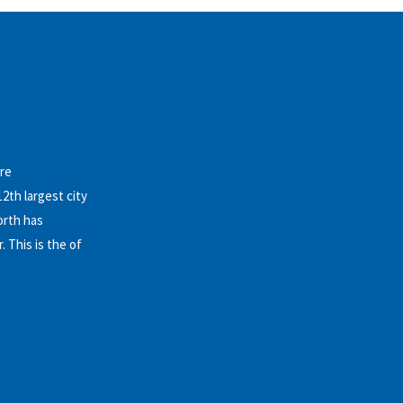
ure
2th largest city
orth has
 This is the of