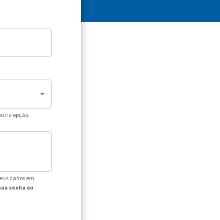
outra opção.
seus dados em
sua senha ou