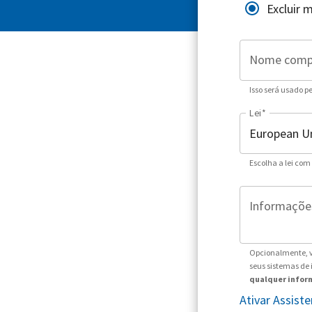
Excluir 
Nome comp
Isso será usado p
Lei
*
Escolha a lei com
Informações
Opcionalmente, v
seus sistemas de
qualquer inform
Ativar Assis