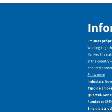
Info
Em suas própri
Working togethe
Ranked the nati
in the country 
endured economi
Show more
Indústria:
Gove
Tipo de Empre
Quartel-Gener
Fundado:
1849
Email:
distric