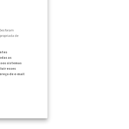
ões foram
apropriada de
intes
odas as
ssos sistemas
luir esses
reço de e-mail