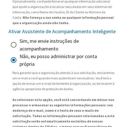
Opcionalmente, você pode fornecer qualquer informação adicional
que ajude a organização a localizar seus dados em seus sistemas de
informação, como Nome de Usuário, ID do Cliente ou Número da
Conta.
Não forneça a sua senha ou qualquer informação pessoal
que a organização ainda não tenha.
Ativar Assistente de Acompanhamento Inteligente
Sim, me envie instruções de
acompanhamento
Não, eu posso administrar por conta
própria
Para garantir que a organização atenda à sua solicitação, enviaremos
um e-mail a você quando mais ações foram necessárias. Você terá a
opção de enviar um e-mail de lembrete à organização, ou de recorrer à
agência apropriada de proteção de dados.
Ao selecionar esta opção, você está concordando em deixar-nos
processar e armazenar as seguintes informações pessoais: seu
endereço de e-mail, nome e o texto de seus e-mails de
solicitação. Todas as informações pessoais relacionadas a esta
solicitação serão automaticamente excluídas de nossos
sistemas dentro de 120 dias, a menos que você especifique de