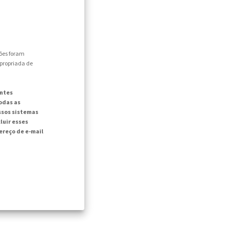
ões foram
apropriada de
intes
odas as
ssos sistemas
luir esses
reço de e-mail