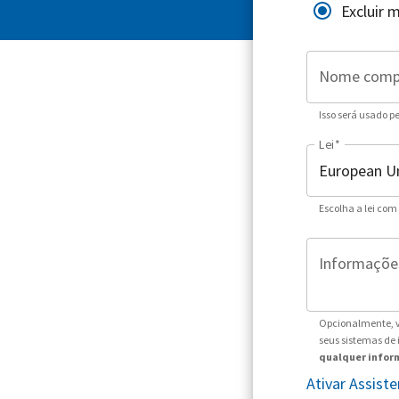
Excluir 
Nome comp
Isso será usado p
Lei
*
Escolha a lei com
Informações
Opcionalmente, v
seus sistemas de
qualquer inform
Ativar Assis