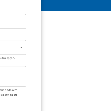
outra opção.
seus dados em
sua senha ou