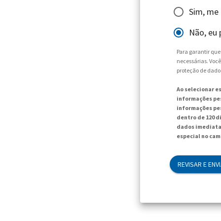
Sim, me
Não, eu 
Para garantir qu
necessárias. Você
proteção de dado
Ao selecionar e
informações pes
informações pes
dentro de 120 d
dados imediata
especial no cam
REVISAR E ENV