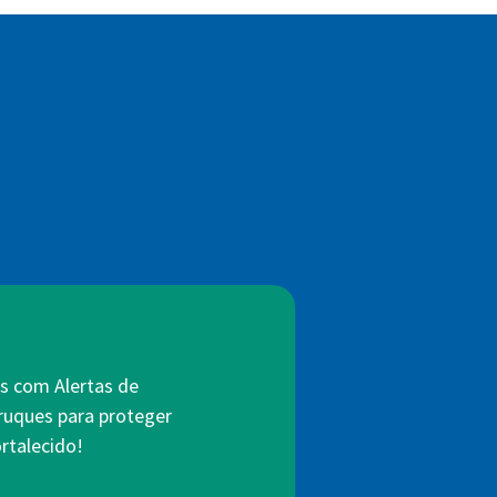
s com Alertas de
truques para proteger
rtalecido!