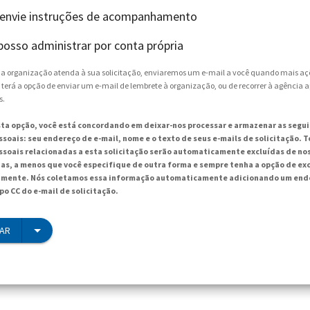
 envie instruções de acompanhamento
posso administrar por conta própria
e a organização atenda à sua solicitação, enviaremos um e-mail a você quando mais aç
 terá a opção de enviar um e-mail de lembrete à organização, ou de recorrer à agência 
s.
sta opção, você está concordando em deixar-nos processar e armazenar as segu
soais: seu endereço de e-mail, nome e o texto de seus e-mails de solicitação. T
soais relacionadas a esta solicitação serão automaticamente excluídas de no
ias, a menos que você especifique de outra forma e sempre tenha a opção de exc
mente. Nós coletamos essa informação automaticamente adicionando um ende
po CC do e-mail de solicitação.
IAR