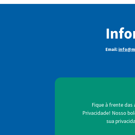
Info
Email:
info@m
Fique à frente das
Privacidade! Nosso bol
sua privacid