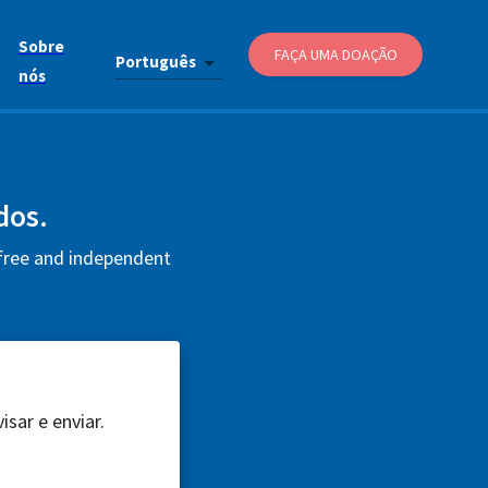
Sobre
FAÇA UMA DOAÇÃO
Português
nós
dos.
 free and independent
sar e enviar.