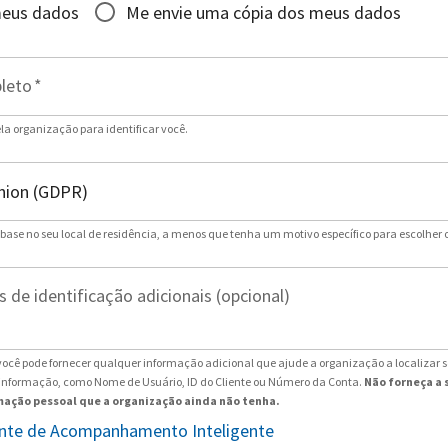
meus dados
Me envie uma cópia dos meus dados
leto
*
ela organização para identificar você.
 base no seu local de residência, a menos que tenha um motivo específico para escolher 
 de identificação adicionais (opcional)
ocê pode fornecer qualquer informação adicional que ajude a organização a localizar 
 informação, como Nome de Usuário, ID do Cliente ou Número da Conta.
Não forneça a 
ação pessoal que a organização ainda não tenha.
tente de Acompanhamento Inteligente