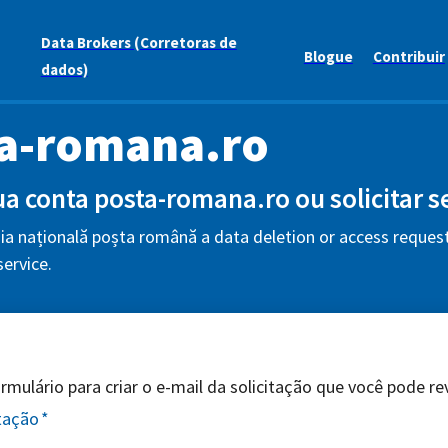
Data Brokers (Corretoras de
Blogue
Contribuir
dados)
a-romana.ro
sua conta posta-romana.ro ou solicitar 
 națională poșta română a data deletion or access request 
ervice.
mulário para criar o e-mail da solicitação que você pode revi
itação
*