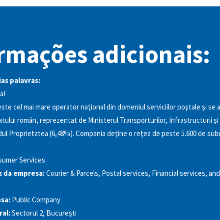
rmações adicionais:
as palavras:
a!
e cel mai mare operator naţional din domeniul serviciilor poştale şi se a
tului român, reprezentat de Ministerul Transporturilor, Infrastructurii şi
dul Proprietatea (6,48%). Compania deţine o reţea de peste 5.600 de sub
sumer Services
s da empresa:
Courier & Parcels, Postal services, Financial services, 
sa:
Public Company
al:
Sectorul 2, Bucureşti