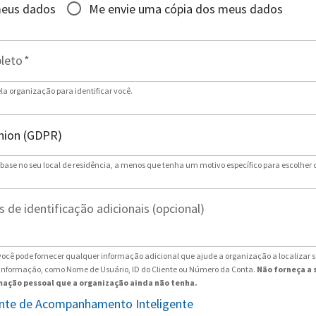
meus dados
Me envie uma cópia dos meus dados
leto
*
ela organização para identificar você.
 base no seu local de residência, a menos que tenha um motivo específico para escolher 
 de identificação adicionais (opcional)
ocê pode fornecer qualquer informação adicional que ajude a organização a localizar 
 informação, como Nome de Usuário, ID do Cliente ou Número da Conta.
Não forneça a 
ação pessoal que a organização ainda não tenha.
tente de Acompanhamento Inteligente