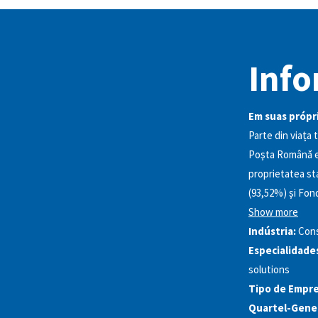
Info
Em suas própri
Parte din viața t
Poşta Română est
proprietatea sta
(93,52%) şi Fon
Show more
Indústria:
Con
Especialidade
solutions
Tipo de Empre
Quartel-Gener