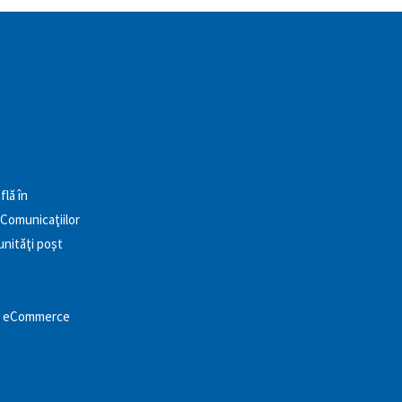
flă în
 Comunicaţiilor
unităţi poşt
and eCommerce