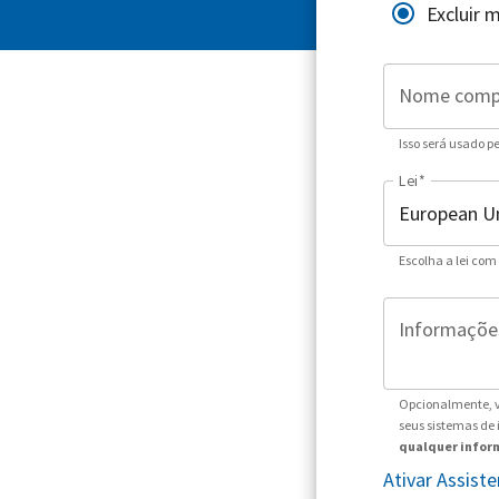
Excluir 
Nome comp
Isso será usado p
Lei
*
Escolha a lei com
Informações
Opcionalmente, v
seus sistemas de
qualquer inform
Ativar Assis