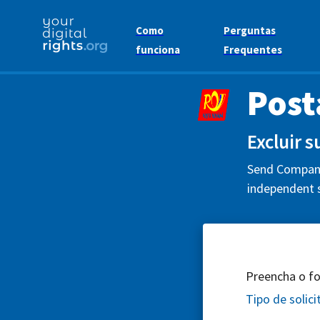
Como
Perguntas
funciona
Frequentes
Post
Excluir 
Send Compania
independent s
Preencha o for
Tipo de solic