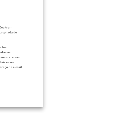
ões foram
apropriada de
intes
odas as
ssos sistemas
luir esses
reço de e-mail