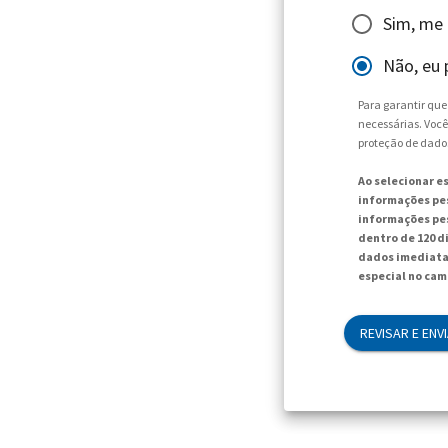
Sim, me
Não, eu 
Para garantir qu
necessárias. Você
proteção de dado
Ao selecionar e
informações pes
informações pes
dentro de 120 d
dados imediata
especial no cam
REVISAR E ENV