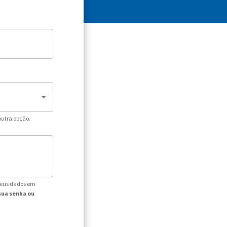
outra opção.
seus dados em
sua senha ou