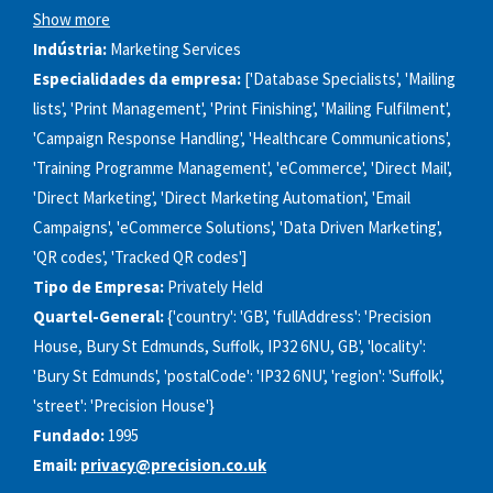
Show more
Indústria:
Marketing Services
Especialidades da empresa:
['Database Specialists', 'Mailing
lists', 'Print Management', 'Print Finishing', 'Mailing Fulfilment',
'Campaign Response Handling', 'Healthcare Communications',
'Training Programme Management', 'eCommerce', 'Direct Mail',
'Direct Marketing', 'Direct Marketing Automation', 'Email
Campaigns', 'eCommerce Solutions', 'Data Driven Marketing',
'QR codes', 'Tracked QR codes']
Tipo de Empresa:
Privately Held
Quartel-General:
{'country': 'GB', 'fullAddress': 'Precision
House, Bury St Edmunds, Suffolk, IP32 6NU, GB', 'locality':
'Bury St Edmunds', 'postalCode': 'IP32 6NU', 'region': 'Suffolk',
'street': 'Precision House'}
Fundado:
1995
Email:
privacy@precision.co.uk