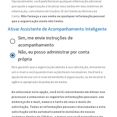
Opcionalmente, você pode fornecer qualquer informação adicional
que ajude a organização a localizar seus dados em seus sistemas de
informação, como Nome de Usuário, ID do Cliente ou Número da
Conta.
Não forneça a sua senha ou qualquer informação pessoal
que a organização ainda não tenha.
Ativar Assistente de Acompanhamento Inteligente
Sim, me envie instruções de
acompanhamento
Não, eu posso administrar por conta
própria
Para garantir que a organização atenda à sua solicitação, enviaremos
um e-mail a você quando mais ações foram necessárias. Você terá a
opção de enviar um e-mail de lembrete à organização, ou de recorrer à
agência apropriada de proteção de dados.
Ao selecionar esta opção, você está concordando em deixar-nos
processar e armazenar as seguintes informações pessoais: seu
endereço de e-mail, nome e o texto de seus e-mails de
solicitação. Todas as informações pessoais relacionadas a esta
solicitação serão automaticamente excluídas de nossos
sistemas dentro de 120 dias, a menos que você especifique de