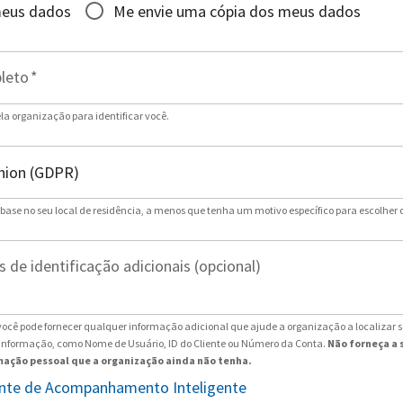
meus dados
Me envie uma cópia dos meus dados
leto
*
ela organização para identificar você.
 base no seu local de residência, a menos que tenha um motivo específico para escolher 
 de identificação adicionais (opcional)
ocê pode fornecer qualquer informação adicional que ajude a organização a localizar 
 informação, como Nome de Usuário, ID do Cliente ou Número da Conta.
Não forneça a 
ação pessoal que a organização ainda não tenha.
tente de Acompanhamento Inteligente