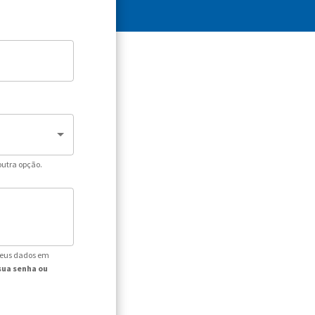
outra opção.
seus dados em
sua senha ou