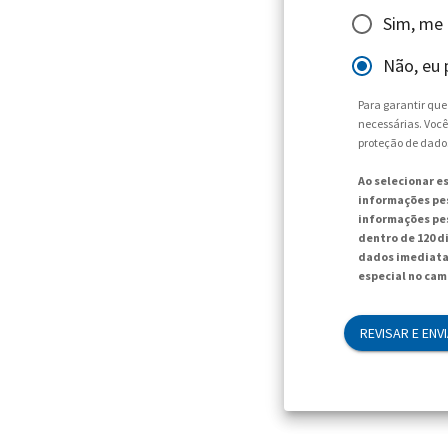
Sim, me
Não, eu 
Para garantir qu
necessárias. Você
proteção de dado
Ao selecionar e
informações pes
informações pes
dentro de 120 d
dados imediata
especial no cam
REVISAR E ENV