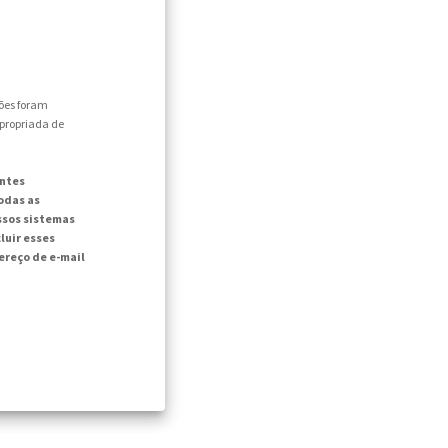
ões foram
apropriada de
intes
odas as
ssos sistemas
luir esses
reço de e-mail