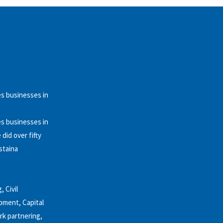
es businesses in
es businesses in
did over fifty
staina
 Civil
pment, Capital
rk partnering,