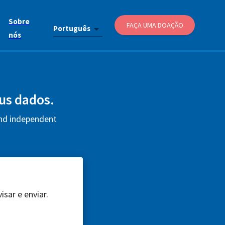
Sobre
FAÇA UMA DOAÇÃO
Português
nós
eus dados.
and independent
sar e enviar.