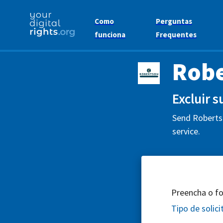
Como
Perguntas
funciona
Frequentes
Robe
Excluir 
Send Robertso
service.
Preencha o for
Tipo de solic