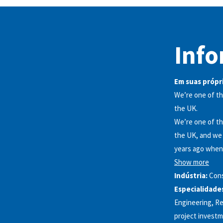
Info
Em suas própri
We’re one of th
the UK.
We’re one of th
the UK, and we 
years ago when 
Show more
Indústria:
Cons
Especialidade
Engineering, R
project investm