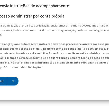
 envie instruções de acompanhamento
posso administrar por conta própria
e a organização atenda à sua solicitação, enviaremos um e-mail a você quando mais aç
 terá a opção de enviar um e-mail de lembrete à organização, ou de recorrer à agência 
s.
sta opção, você está concordando em deixar-nos processar e armazenar as segu
soais: seu endereço de e-mail, nome e o texto de seus e-mails de solicitação. T
soais relacionadas a esta solicitação serão automaticamente excluídas de no
ias, a menos que você especifique de outra forma e sempre tenha a opção de exc
mente. Nós coletamos essa informação automaticamente adicionando um ende
po CC do e-mail de solicitação.
IAR