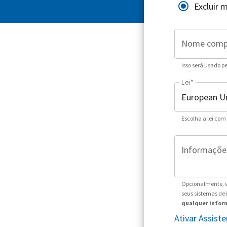
Excluir 
Nome comp
Isso será usado p
Lei
*
Escolha a lei com
Informações
Opcionalmente, v
seus sistemas de
qualquer inform
Ativar Assis