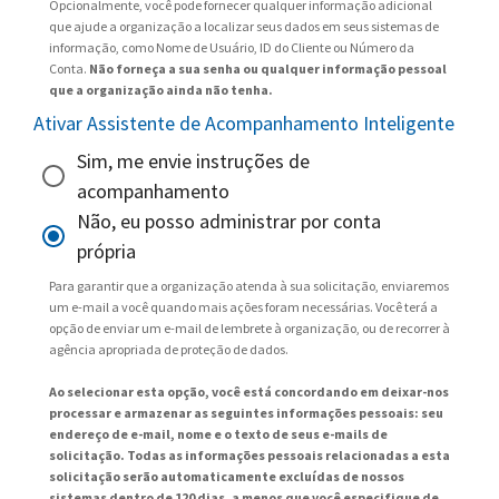
Opcionalmente, você pode fornecer qualquer informação adicional
que ajude a organização a localizar seus dados em seus sistemas de
informação, como Nome de Usuário, ID do Cliente ou Número da
Conta.
Não forneça a sua senha ou qualquer informação pessoal
que a organização ainda não tenha.
Ativar Assistente de Acompanhamento Inteligente
Sim, me envie instruções de
acompanhamento
Não, eu posso administrar por conta
própria
Para garantir que a organização atenda à sua solicitação, enviaremos
um e-mail a você quando mais ações foram necessárias. Você terá a
opção de enviar um e-mail de lembrete à organização, ou de recorrer à
agência apropriada de proteção de dados.
Ao selecionar esta opção, você está concordando em deixar-nos
processar e armazenar as seguintes informações pessoais: seu
endereço de e-mail, nome e o texto de seus e-mails de
solicitação. Todas as informações pessoais relacionadas a esta
solicitação serão automaticamente excluídas de nossos
sistemas dentro de 120 dias, a menos que você especifique de