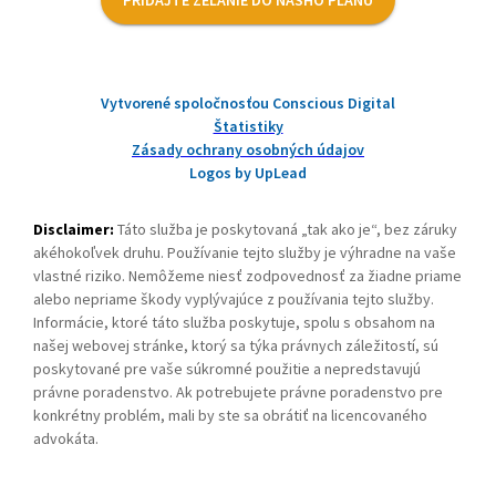
Vytvorené spoločnosťou Conscious Digital
Štatistiky
Zásady ochrany osobných údajov
Logos by UpLead
Disclaimer:
Táto služba je poskytovaná „tak ako je“, bez záruky
akéhokoľvek druhu. Používanie tejto služby je výhradne na vaše
vlastné riziko. Nemôžeme niesť zodpovednosť za žiadne priame
alebo nepriame škody vyplývajúce z používania tejto služby.
Informácie, ktoré táto služba poskytuje, spolu s obsahom na
našej webovej stránke, ktorý sa týka právnych záležitostí, sú
poskytované pre vaše súkromné použitie a nepredstavujú
právne poradenstvo. Ak potrebujete právne poradenstvo pre
konkrétny problém, mali by ste sa obrátiť na licencovaného
advokáta.