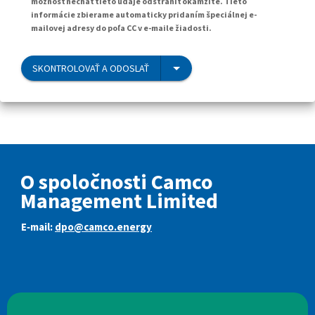
možnosť nechať tieto údaje odstrániť okamžite. Tieto
informácie zbierame automaticky pridaním špeciálnej e-
mailovej adresy do poľa CC v e-maile žiadosti.
SKONTROLOVAŤ A ODOSLAŤ
O spoločnosti Camco
Management Limited
E‑mail:
dpo@camco.energy