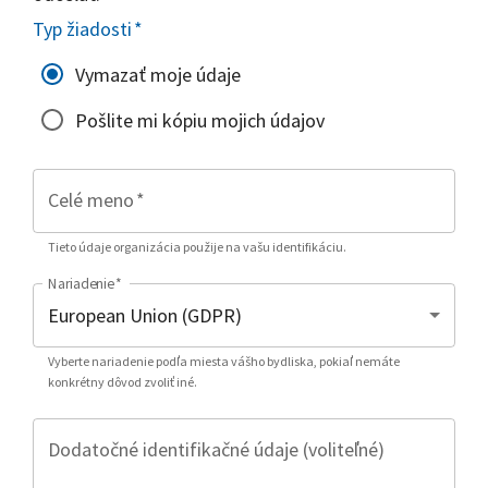
Typ žiadosti
*
Vymazať moje údaje
Pošlite mi kópiu mojich údajov
Celé meno
*
Tieto údaje organizácia použije na vašu identifikáciu.
Nariadenie
*
Vyberte nariadenie podľa miesta vášho bydliska, pokiaľ nemáte
konkrétny dôvod zvoliť iné.
Dodatočné identifikačné údaje (voliteľné)