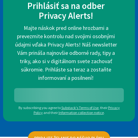
Prihlásiť sa na odber
Privacy Alerts!
Majte náskok pred online hrozbami a
prevezmite kontrolu nad svojimi osobnými
údajmi vďaka Privacy Alerts! Náš newsletter
Vám prináša najnovšie odborné rady, tipy a
triky, ako si v digitálnom svete zachovať
súkromie. Prihláste sa teraz a zostaňte
informovaní a posilnení!
By subscribing you agree to
Substack's Terms of Use
,
their
Privacy
Policy
and their
Information collection notice
.
PRIDAJTE ŽELANIE DO NÁŠHO PLÁNU