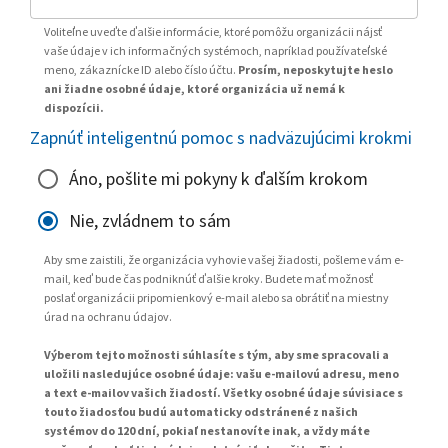
Voliteľne uveďte ďalšie informácie, ktoré pomôžu organizácii nájsť
vaše údaje v ich informačných systémoch, napríklad používateľské
meno, zákaznícke ID alebo číslo účtu.
Prosím, neposkytujte heslo
ani žiadne osobné údaje, ktoré organizácia už nemá k
dispozícii.
Zapnúť inteligentnú pomoc s nadväzujúcimi krokmi
Áno, pošlite mi pokyny k ďalším krokom
Nie, zvládnem to sám
Aby sme zaistili, že organizácia vyhovie vašej žiadosti, pošleme vám e-
mail, keď bude čas podniknúť ďalšie kroky. Budete mať možnosť
poslať organizácii pripomienkový e-mail alebo sa obrátiť na miestny
úrad na ochranu údajov.
Výberom tejto možnosti súhlasíte s tým, aby sme spracovali a
uložili nasledujúce osobné údaje: vašu e-mailovú adresu, meno
a text e-mailov vašich žiadostí. Všetky osobné údaje súvisiace s
touto žiadosťou budú automaticky odstránené z našich
systémov do 120 dní, pokiaľ nestanovíte inak, a vždy máte