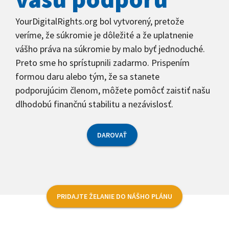
YourDigitalRights.org bol vytvorený, pretože
veríme, že súkromie je dôležité a že uplatnenie
vášho práva na súkromie by malo byť jednoduché.
Preto sme ho sprístupnili zadarmo. Prispením
formou daru alebo tým, že sa stanete
podporujúcim členom, môžete pomôcť zaistiť našu
dlhodobú finančnú stabilitu a nezávislosť.
DAROVAŤ
PRIDAJTE ŽELANIE DO NÁŠHO PLÁNU