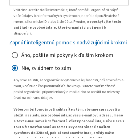
Voliteľne uveďte ďalšie informácie, ktoré pomôžu organizácii nájsť
vaše údaje v ich informačných systémoch, napríklad používateľské
meno, zákaznícke ID alebo číslo účtu.
Prosím, neposkytujte heslo
ani žiadne osobné údaje, ktoré organizácia už nemá k
dispozícii.
Zapnúť inteligentnú pomoc s nadväzujúcimi krokmi
Áno, pošlite mi pokyny k ďalším krokom
Nie, zvládnem to sám
Aby sme zaistili, že organizácia vyhovie vašej žiadosti, pošleme vám e-
mail, keď bude čas podniknúť ďalšie kroky. Budete mať možnosť
poslať organizácii pripomienkový e-mail alebo sa obrátiť na miestny
úrad na ochranu údajov.
Výberom tejto možnosti súhlasíte s tým, aby sme spracovali a
uložili nasledujúce osobné údaje: vašu e-mailovú adresu, meno
a text e-mailov vašich žiadostí. Všetky osobné údaje súvisiace s
touto žiadosťou budú automaticky odstránené z našich
systémov do 120 dní, pokiaľ nestanovíte inak, a vždy máte