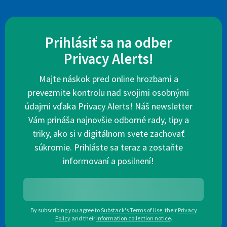
Prihlásiť sa na odber
Privacy Alerts!
Majte náskok pred online hrozbami a
prevezmite kontrolu nad svojimi osobnými
údajmi vďaka Privacy Alerts! Náš newsletter
Vám prináša najnovšie odborné rady, tipy a
triky, ako si v digitálnom svete zachovať
súkromie. Prihláste sa teraz a zostaňte
informovaní a posilnení!
By subscribing you agree to
Substack's Terms of Use
,
their
Privacy
Policy
and their
Information collection notice
.