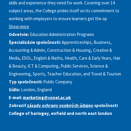
skills and experience they need for work. Covering over 14
subject areas, the College prides itself on its commitment to
working with employers to ensure learners get the op
Show more
Odvetvie:
Education Administration Programs
Špecializácie spoločnosti:
Apprenticeships, Business,
Accounting & Admin, Construction & Housing, Creative &
Media, ESOL, English & Maths, Health, Care & Early Years, Hair
& Beauty, ICT & Computing, Public Services, Science &
Engineering, Sports, Teacher Education, and Travel & Tourism
Typ spoločnosti:
Public Company
Sídlo:
London, England
E‑mail:
marketing@conel.ac.uk
Zobraziť
zásady ochrany osobných údajov
spoločnosti
College of haringey, enfield and north east london