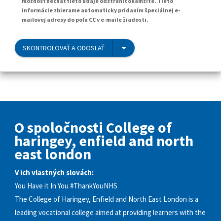
možnosť nechať tieto údaje odstrániť okamžite. Tieto
informácie zbierame automaticky pridaním špeciálnej e-
mailovej adresy do poľa CC v e-maile žiadosti.
SKONTROLOVAŤ A ODOSLAŤ
O spoločnosti College of
haringey, enfield and north
east london
V ich vlastných slovách:
You Have it In You #ThankYouNHS
The College of Haringey, Enfield and North East London is a
leading vocational college aimed at providing learners with the