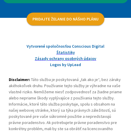
PRIDAJTE ŽELANIE DO NÁŠHO PLÁNU
Vytvorené spoločnosťou Conscious Digital
Štatistiky
Zásady ochrany osobných údajov
Logos by UpLead
Disclaimer:
Táto služba je poskytovaná „tak ako je“, bez záruky
akéhokoľvek druhu. Používanie tejto služby je výhradne na vaše
vlastné riziko. Nemôžeme niesť zodpovednosť za žiadne priame
alebo nepriame škody vyplývajúce z používania tejto služby.
Informácie, ktoré táto služba poskytuje, spolu s obsahom na
našej webovej stránke, ktorý sa týka právnych záležitostí, sú
poskytované pre vaše súkromné použitie a nepredstavujú
právne poradenstvo. Ak potrebujete právne poradenstvo pre
konkrétny problém, mali by ste sa obrátiť na licencovaného