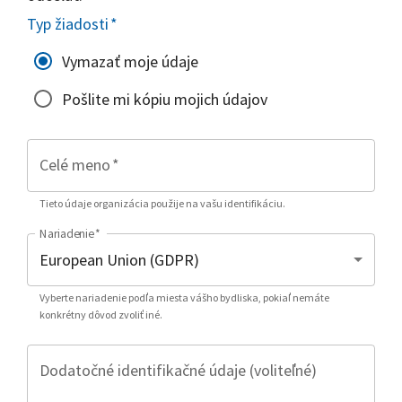
Typ žiadosti
*
Vymazať moje údaje
Pošlite mi kópiu mojich údajov
Celé meno
*
Tieto údaje organizácia použije na vašu identifikáciu.
Nariadenie
*
Vyberte nariadenie podľa miesta vášho bydliska, pokiaľ nemáte
konkrétny dôvod zvoliť iné.
Dodatočné identifikačné údaje (voliteľné)