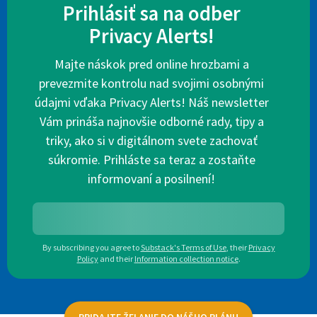
Prihlásiť sa na odber
Privacy Alerts!
Majte náskok pred online hrozbami a
prevezmite kontrolu nad svojimi osobnými
údajmi vďaka Privacy Alerts! Náš newsletter
Vám prináša najnovšie odborné rady, tipy a
triky, ako si v digitálnom svete zachovať
súkromie. Prihláste sa teraz a zostaňte
informovaní a posilnení!
By subscribing you agree to
Substack's Terms of Use
,
their
Privacy
Policy
and their
Information collection notice
.
PRIDAJTE ŽELANIE DO NÁŠHO PLÁNU