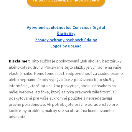
Vytvorené spoločnosťou Conscious Digital
Štatistiky
Zásady ochrany osobných údajov
Logos by UpLead
Disclaimer:
Táto služba je poskytovaná „tak ako je“, bez záruky
akéhokoľvek druhu. Používanie tejto služby je výhradne na vaše
vlastné riziko. Nemôžeme niesť zodpovednosť za žiadne priame
alebo nepriame škody vyplývajúce z používania tejto služby.
Informácie, ktoré táto služba poskytuje, spolu s obsahom na
našej webovej stránke, ktorý sa týka právnych záležitostí, sú
poskytované pre vaše súkromné použitie a nepredstavujú
právne poradenstvo. Ak potrebujete právne poradenstvo pre
konkrétny problém, mali by ste sa obrátiť na licencovaného
advokáta.