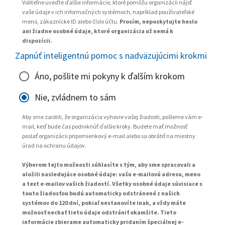
Voliteľne uveďte ďalšie informácie, ktoré pomôžu organizácii nájsť
vaše údaje v ich informačných systémoch, napríklad používateľské
meno, zákaznícke ID alebo číslo účtu.
Prosím, neposkytujte heslo
ani žiadne osobné údaje, ktoré organizácia už nemá k
dispozícii.
Zapnúť inteligentnú pomoc s nadväzujúcimi krokmi
Áno, pošlite mi pokyny k ďalším krokom
Nie, zvládnem to sám
Aby sme zaistili, že organizácia vyhovie vašej žiadosti, pošleme vám e-
mail, keď bude čas podniknúť ďalšie kroky. Budete mať možnosť
poslať organizácii pripomienkový e-mail alebo sa obrátiť na miestny
úrad na ochranu údajov.
Výberom tejto možnosti súhlasíte s tým, aby sme spracovali a
uložili nasledujúce osobné údaje: vašu e-mailovú adresu, meno
a text e-mailov vašich žiadostí. Všetky osobné údaje súvisiace s
touto žiadosťou budú automaticky odstránené z našich
systémov do 120 dní, pokiaľ nestanovíte inak, a vždy máte
možnosť nechať tieto údaje odstrániť okamžite. Tieto
informácie zbierame automaticky pridaním špeciálnej e-