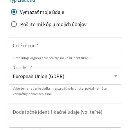
Vymazať moje údaje
Pošlite mi kópiu mojich údajov
Celé meno
*
Tieto údaje organizácia použije na vašu identifikáciu.
Nariadenie
*
Vyberte nariadenie podľa miesta vášho bydliska, pokiaľ nemáte
konkrétny dôvod zvoliť iné.
Dodatočné identifikačné údaje (voliteľné)