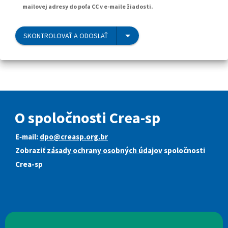
mailovej adresy do poľa CC v e-maile žiadosti.
SKONTROLOVAŤ A ODOSLAŤ
O spoločnosti Crea-sp
E‑mail:
dpo@creasp.org.br
Zobraziť
zásady ochrany osobných údajov
spoločnosti
Crea-sp