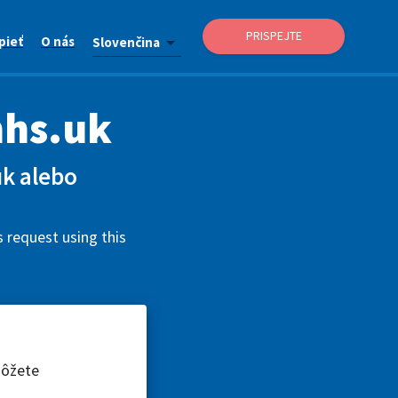
PRISPEJTE
pieť
O nás
Slovenčina
nhs.uk
uk alebo
 request using this
môžete