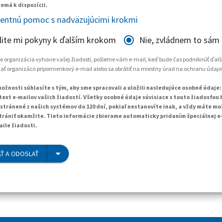
emá k dispozícii.
gentnú pomoc s nadväzujúcimi krokmi
lite mi pokyny k ďalším krokom
Nie, zvládnem to sám
 že organizácia vyhovie vašej žiadosti, pošleme vám e-mail, keď bude čas podniknúť ďalš
ť organizácii pripomienkový e-mail alebo sa obrátiť na miestny úrad na ochranu údajo
ožnosti súhlasíte s tým, aby sme spracovali a uložili nasledujúce osobné údaje:
text e-mailov vašich žiadostí. Všetky osobné údaje súvisiace s touto žiadosťou
tránené z našich systémov do 120 dní, pokiaľ nestanovíte inak, a vždy máte mo
trániť okamžite. Tieto informácie zbierame automaticky pridaním špeciálnej e
aile žiadosti.
Ť A ODOSLAŤ