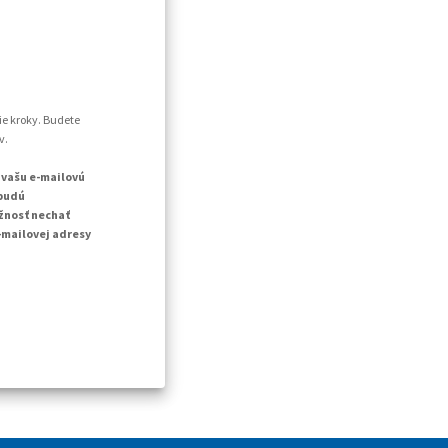
ie kroky. Budete
v.
 vašu e-mailovú
 budú
žnosť nechať
-mailovej adresy