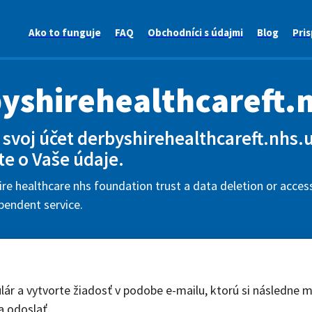
Ako to funguje
FAQ
Obchodníci s údajmi
Blog
Pris
yshirehealthcareft.
svoj účet derbyshirehealthcareft.nhs.
te o Vaše údaje.
re healthcare nhs foundation trust a data deletion or access
pendent service.
lár a vytvorte žiadosť v podobe e-mailu, ktorú si následne 
a odoslať.