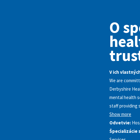
O sp
heal
trus
V ich vlastnýc
We are committe
Derbyshire Healt
mental health s
staff providing
Show more
Odvetvie:
Hosp
Špecializácie 
Services