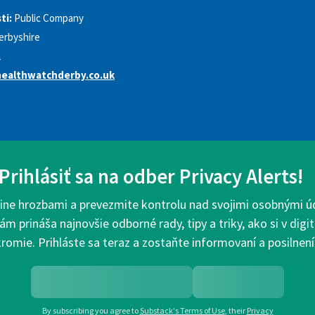
ti:
Public Company
erbyshire
1
ealthwatchderby.co.uk
Prihlásiť sa na odber Privacy Alerts!
ine hrozbami a prevezmite kontrolu nad svojimi osobnými ú
ám prináša najnovšie odborné rady, tipy a triky, ako si v dig
romie. Prihláste sa teraz a zostaňte informovaní a posilnení
By subscribing you agree to
Substack's Terms of Use
,
their
Privacy