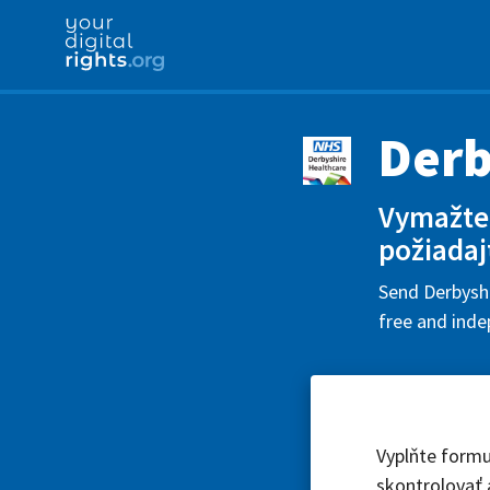
Derb
Vymažte 
požiadaj
Send Derbyshi
free and inde
Vyplňte formu
skontrolovať 