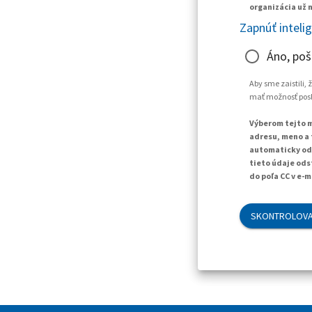
organizácia už n
Zapnúť inteli
Áno, poš
Aby sme zaistili,
mať možnosť posla
Výberom tejto m
adresu, meno a 
automaticky ods
tieto údaje ods
do poľa CC v e-m
SKONTROLOVA