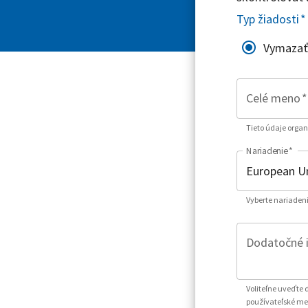
Typ žiadosti
*
Vymazať
Celé meno
*
Tieto údaje organ
Nariadenie
*
Vyberte nariadeni
Dodatočné id
Voliteľne uveďte 
používateľské men