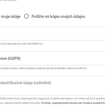
 moje údaje
Pošlite mi kópiu mojich údajov
izácia použije na vašu identifikáciu.
e podľa miesta vášho bydliska, pokiaľ nemáte konkrétny dôvod zvoliť iné.
entifikačné údaje (voliteľné)
ďalšie informácie, ktoré pomôžu organizácii nájsť vaše údaje v ich informačných systém
o, zákaznícke ID alebo číslo účtu.
Prosím, neposkytujte heslo ani žiadne osobné ú