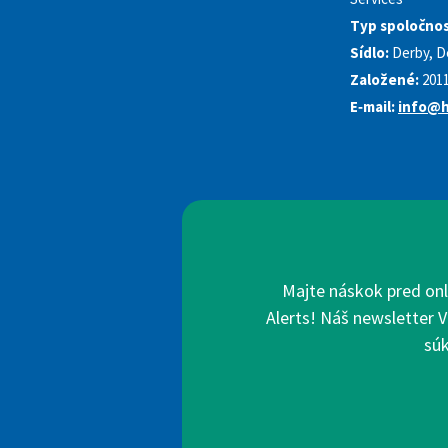
Typ spoločnos
Sídlo:
Derby, D
Založené:
201
E‑mail:
info@h
Majte náskok pred onl
Alerts! Náš newsletter V
súk