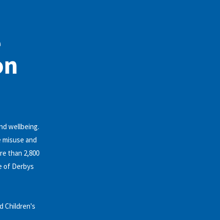
e
on
nd wellbeing.
ce misuse and
re than 2,800
e of Derbys
d Children's