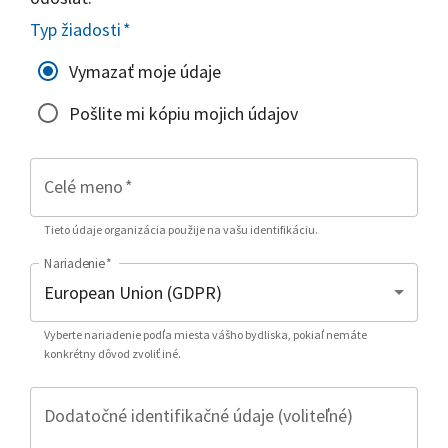
Typ žiadosti
*
Vymazať moje údaje
Pošlite mi kópiu mojich údajov
Celé meno
*
Tieto údaje organizácia použije na vašu identifikáciu.
Nariadenie
*
Vyberte nariadenie podľa miesta vášho bydliska, pokiaľ nemáte
konkrétny dôvod zvoliť iné.
Dodatočné identifikačné údaje (voliteľné)