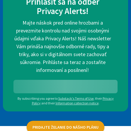
Prihlásiť sa na odber
Privacy Alerts!
Majte náskok pred online hrozbami a
prevezmite kontrolu nad svojimi osobnými
údajmi vďaka Privacy Alerts! Náš newsletter
Vám prináša najnovšie odborné rady, tipy a
triky, ako si v digitálnom svete zachovať
súkromie. Prihláste sa teraz a zostaňte
informovaní a posilnení!
By subscribing you agree to
Substack's Terms of Use
,
their
Privacy
Policy
and their
Information collection notice
.
PRIDAJTE ŽELANIE DO NÁŠHO PLÁNU