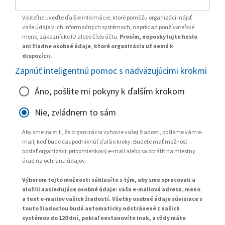
Voliteľne uveďte ďalšie informácie, ktoré pomôžu organizácii nájsť
vaše údaje v ich informačných systémoch, napríklad používateľské
meno, zákaznícke ID alebo číslo účtu.
Prosím, neposkytujte heslo
ani žiadne osobné údaje, ktoré organizácia už nemá k
dispozícii.
Zapnúť inteligentnú pomoc s nadväzujúcimi krokmi
Áno, pošlite mi pokyny k ďalším krokom
Nie, zvládnem to sám
Aby sme zaistili, že organizácia vyhovie vašej žiadosti, pošleme vám e-
mail, keď bude čas podniknúť ďalšie kroky. Budete mať možnosť
poslať organizácii pripomienkový e-mail alebo sa obrátiť na miestny
úrad na ochranu údajov.
Výberom tejto možnosti súhlasíte s tým, aby sme spracovali a
uložili nasledujúce osobné údaje: vašu e-mailovú adresu, meno
a text e-mailov vašich žiadostí. Všetky osobné údaje súvisiace s
touto žiadosťou budú automaticky odstránené z našich
systémov do 120 dní, pokiaľ nestanovíte inak, a vždy máte