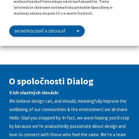
možnosť nechať tieto údaje odstrániť okamžite. Tieto
informácie zbierame automaticky pridaním špeciálnej e-
mailovej adresy do poľa CC v e-maile žiadosti.
SKONTROLOVAŤ A ODOSLAŤ
O spoločnosti Dialog
V ich vlastných slovách:
We believe design can, and should, meaningfully improve the
wellbeing of our communities & the environment we all share.
Hello. Glad you stopped by. In fact, we were hoping you’d stop
by because we’re unabashedly passionate about design and
love to connect with those who feel the same. We’re a team