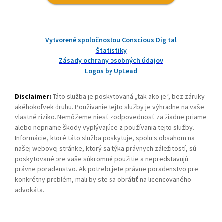
Vytvorené spoločnosťou Conscious Digital
Štatistiky
Zásady ochrany osobných údajov
Logos by UpLead
Disclaimer:
Táto služba je poskytovaná „tak ako je“, bez záruky
akéhokoľvek druhu. Používanie tejto služby je výhradne na vaše
vlastné riziko. Nemôžeme niesť zodpovednosť za žiadne priame
alebo nepriame škody vyplývajúce z používania tejto služby.
Informácie, ktoré táto služba poskytuje, spolu s obsahom na
našej webovej stránke, ktorý sa týka právnych záležitostí, sú
poskytované pre vaše súkromné použitie a nepredstavujú
právne poradenstvo. Ak potrebujete právne poradenstvo pre
konkrétny problém, mali by ste sa obrátiť na licencovaného
advokáta.