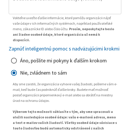
Voliteľne uveďte ďalšie informácie, ktoré pomôžu organizácii nájsť
vaše údaje v ich informačných systémoch, napríklad používateľské
meno, zákaznícke ID alebo číslo účtu.
Prosím, neposkytujte heslo
ani žiadne osobné údaje, ktoré organizácia už nemá k
dispozícii.
Zapnúť inteligentnú pomoc s nadväzujúcimi krokmi
Áno, pošlite mi pokyny k ďalším krokom
Nie, zvládnem to sám
Aby sme zaistili, že organizácia vyhovie vašej žiadosti, pošleme vám e-
mail, keď bude čas podniknúť ďalšie kroky. Budete mať možnosť
poslať organizácii pripomienkový e-mail alebo sa obrátiť na miestny
úrad na ochranu údajov.
Výberom tejto možnosti súhlasíte s tým, aby sme spracovali a
uložili nasledujúce osobné údaje: vašu e-mailovú adresu, meno
a text e-mailov vašich žiadostí. Všetky osobné údaje súvisiace s
touto žiadosťou budú automaticky odstránené z našich