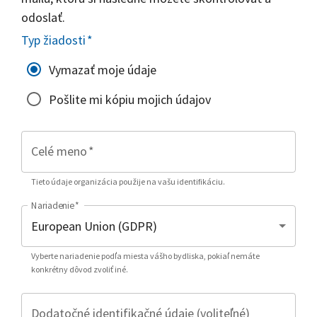
odoslať.
Typ žiadosti
*
Vymazať moje údaje
Pošlite mi kópiu mojich údajov
Celé meno
*
Tieto údaje organizácia použije na vašu identifikáciu.
Nariadenie
*
Vyberte nariadenie podľa miesta vášho bydliska, pokiaľ nemáte
konkrétny dôvod zvoliť iné.
Dodatočné identifikačné údaje (voliteľné)