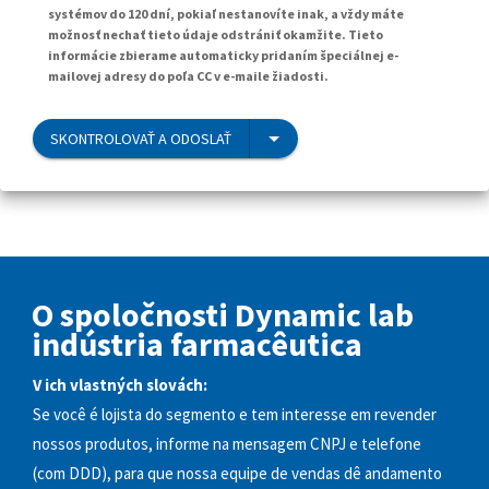
systémov do 120 dní, pokiaľ nestanovíte inak, a vždy máte
možnosť nechať tieto údaje odstrániť okamžite. Tieto
informácie zbierame automaticky pridaním špeciálnej e-
mailovej adresy do poľa CC v e-maile žiadosti.
SKONTROLOVAŤ A ODOSLAŤ
O spoločnosti Dynamic lab
indústria farmacêutica
V ich vlastných slovách:
Se você é lojista do segmento e tem interesse em revender
nossos produtos, informe na mensagem CNPJ e telefone
(com DDD), para que nossa equipe de vendas dê andamento