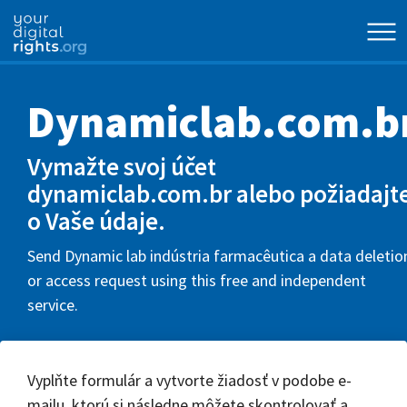
Dynamiclab.com.b
Vymažte svoj účet
dynamiclab.com.br alebo požiadajt
o Vaše údaje.
Send Dynamic lab indústria farmacêutica a data deletio
or access request using this free and independent
service.
Vyplňte formulár a vytvorte žiadosť v podobe e-
mailu, ktorú si následne môžete skontrolovať a