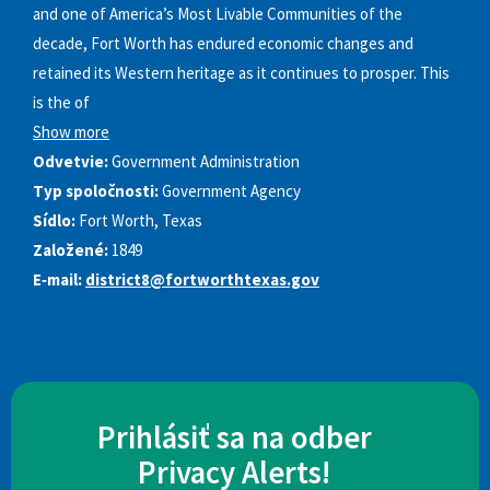
and one of America’s Most Livable Communities of the
decade, Fort Worth has endured economic changes and
retained its Western heritage as it continues to prosper. This
is the of
Show more
Odvetvie:
Government Administration
Typ spoločnosti:
Government Agency
Sídlo:
Fort Worth, Texas
Založené:
1849
E‑mail:
district8@fortworthtexas.gov
Prihlásiť sa na odber
Privacy Alerts!