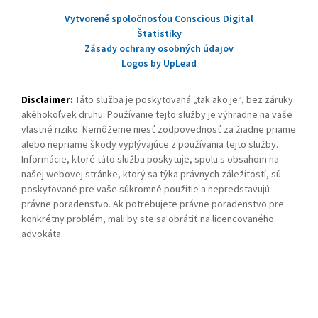
Vytvorené spoločnosťou Conscious Digital
Štatistiky
Zásady ochrany osobných údajov
Logos by UpLead
Disclaimer:
Táto služba je poskytovaná „tak ako je“, bez záruky
akéhokoľvek druhu. Používanie tejto služby je výhradne na vaše
vlastné riziko. Nemôžeme niesť zodpovednosť za žiadne priame
alebo nepriame škody vyplývajúce z používania tejto služby.
Informácie, ktoré táto služba poskytuje, spolu s obsahom na
našej webovej stránke, ktorý sa týka právnych záležitostí, sú
poskytované pre vaše súkromné použitie a nepredstavujú
právne poradenstvo. Ak potrebujete právne poradenstvo pre
konkrétny problém, mali by ste sa obrátiť na licencovaného
advokáta.