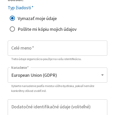
Typ žiadosti
*
Vymazať moje údaje
Pošlite mi kópiu mojich údajov
Celé meno
*
Tieto údaje organizácia použije na vašu identifikáciu.
Nariadenie
*
Vyberte nariadenie podľa miesta vášho bydliska, pokiaľ nemáte
konkrétny dôvod zvoliť iné.
Dodatočné identifikačné údaje (voliteľné)