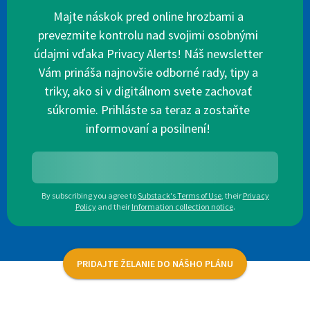
Majte náskok pred online hrozbami a
prevezmite kontrolu nad svojimi osobnými
údajmi vďaka Privacy Alerts! Náš newsletter
Vám prináša najnovšie odborné rady, tipy a
triky, ako si v digitálnom svete zachovať
súkromie. Prihláste sa teraz a zostaňte
informovaní a posilnení!
By subscribing you agree to
Substack's Terms of Use
,
their
Privacy
Policy
and their
Information collection notice
.
PRIDAJTE ŽELANIE DO NÁŠHO PLÁNU