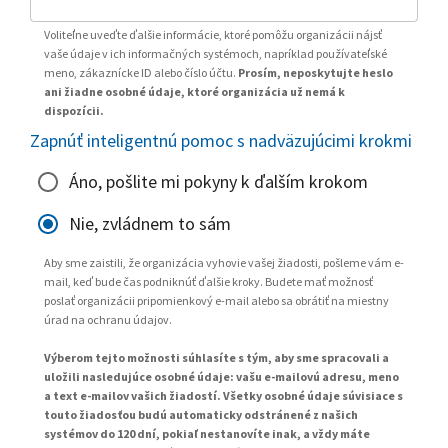
Voliteľne uveďte ďalšie informácie, ktoré pomôžu organizácii nájsť
vaše údaje v ich informačných systémoch, napríklad používateľské
meno, zákaznícke ID alebo číslo účtu.
Prosím, neposkytujte heslo
ani žiadne osobné údaje, ktoré organizácia už nemá k
dispozícii.
Zapnúť inteligentnú pomoc s nadväzujúcimi krokmi
Áno, pošlite mi pokyny k ďalším krokom
Nie, zvládnem to sám
Aby sme zaistili, že organizácia vyhovie vašej žiadosti, pošleme vám e-
mail, keď bude čas podniknúť ďalšie kroky. Budete mať možnosť
poslať organizácii pripomienkový e-mail alebo sa obrátiť na miestny
úrad na ochranu údajov.
Výberom tejto možnosti súhlasíte s tým, aby sme spracovali a
uložili nasledujúce osobné údaje: vašu e-mailovú adresu, meno
a text e-mailov vašich žiadostí. Všetky osobné údaje súvisiace s
touto žiadosťou budú automaticky odstránené z našich
systémov do 120 dní, pokiaľ nestanovíte inak, a vždy máte