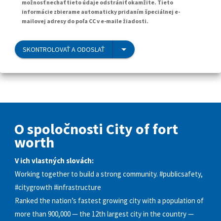
možnosť nechať tieto údaje odstrániť okamžite. Tieto
informácie zbierame automaticky pridaním špeciálnej e-
mailovej adresy do poľa CC v e-maile žiadosti.
SKONTROLOVAŤ A ODOSLAŤ
O spoločnosti City of fort
worth
V ich vlastných slovách:
Working together to build a strong community. #publicsafety,
#citygrowth #infrastructure
Ranked the nation’s fastest growing city with a population of
more than 900,000 — the 12th largest city in the country —