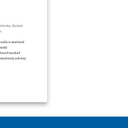
ie kroky. Budete
v.
 vašu e-mailovú
 budú
žnosť nechať
-mailovej adresy