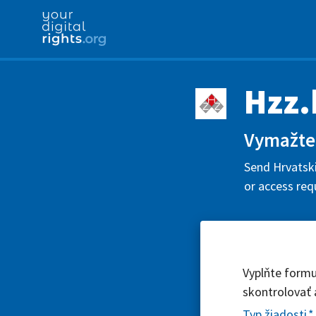
Hzz.
Vymažte 
Send Hrvatski
or access req
Vyplňte formu
skontrolovať 
Typ žiadosti
*