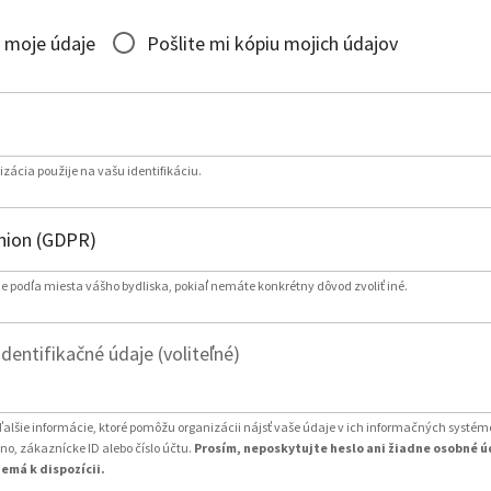
 moje údaje
Pošlite mi kópiu mojich údajov
izácia použije na vašu identifikáciu.
e podľa miesta vášho bydliska, pokiaľ nemáte konkrétny dôvod zvoliť iné.
entifikačné údaje (voliteľné)
ďalšie informácie, ktoré pomôžu organizácii nájsť vaše údaje v ich informačných systém
o, zákaznícke ID alebo číslo účtu.
Prosím, neposkytujte heslo ani žiadne osobné ú
emá k dispozícii.