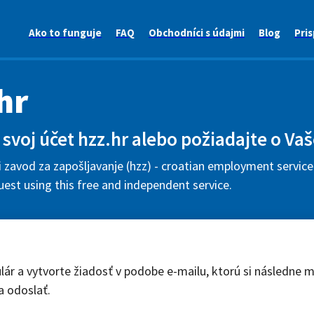
Ako to funguje
FAQ
Obchodníci s údajmi
Blog
Pris
hr
svoj účet hzz.hr alebo požiadajte o Vaš
 zavod za zapošljavanje (hzz) - croatian employment service 
uest using this free and independent service.
lár a vytvorte žiadosť v podobe e-mailu, ktorú si následne 
a odoslať.