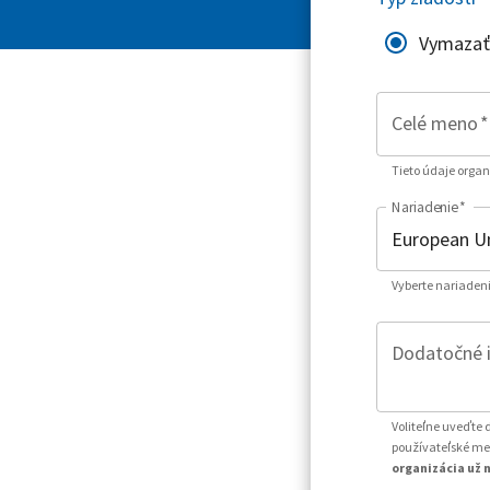
Vymazať
Celé meno
*
Tieto údaje organ
Nariadenie
*
Vyberte nariadeni
Dodatočné id
Voliteľne uveďte 
používateľské men
organizácia už n