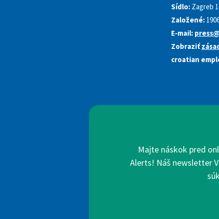
Sídlo:
Zagreb 1
Založené:
190
E‑mail:
press@
Zobraziť
zása
croatian empl
Majte náskok pred onl
Alerts! Náš newsletter V
súk