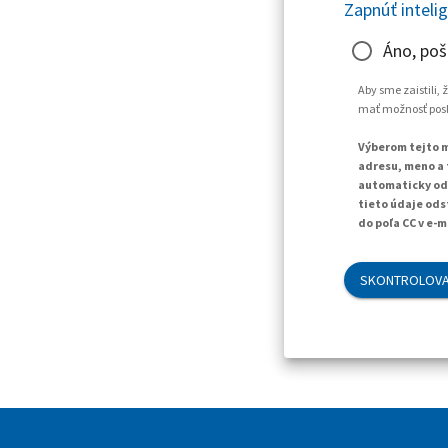
Zapnúť inteli
Áno, poš
Aby sme zaistili,
mať možnosť posla
Výberom tejto m
adresu, meno a 
automaticky ods
tieto údaje ods
do poľa CC v e-m
SKONTROLOVA