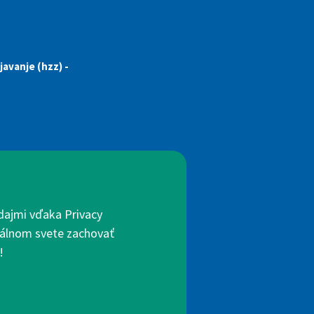
javanje (hzz) -
dajmi vďaka Privacy
itálnom svete zachovať
!