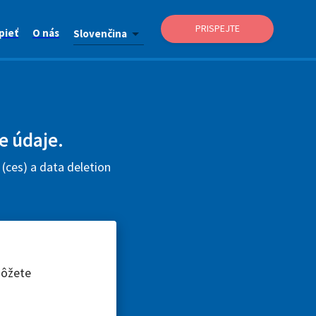
PRISPEJTE
pieť
O nás
Slovenčina
e údaje.
(ces) a data deletion
môžete