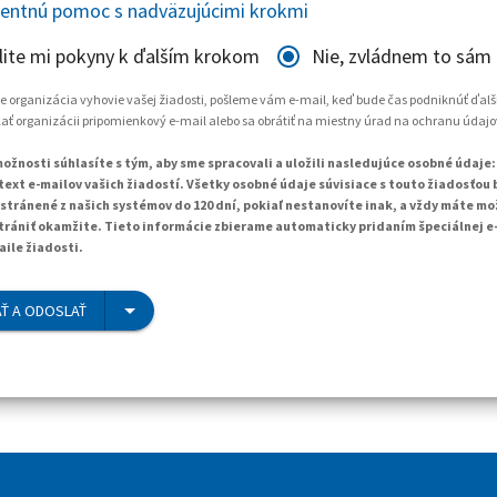
gentnú pomoc s nadväzujúcimi krokmi
lite mi pokyny k ďalším krokom
Nie, zvládnem to sám
 že organizácia vyhovie vašej žiadosti, pošleme vám e-mail, keď bude čas podniknúť ďalš
ť organizácii pripomienkový e-mail alebo sa obrátiť na miestny úrad na ochranu údajo
ožnosti súhlasíte s tým, aby sme spracovali a uložili nasledujúce osobné údaje:
text e-mailov vašich žiadostí. Všetky osobné údaje súvisiace s touto žiadosťou
tránené z našich systémov do 120 dní, pokiaľ nestanovíte inak, a vždy máte mo
trániť okamžite. Tieto informácie zbierame automaticky pridaním špeciálnej e
aile žiadosti.
Ť A ODOSLAŤ