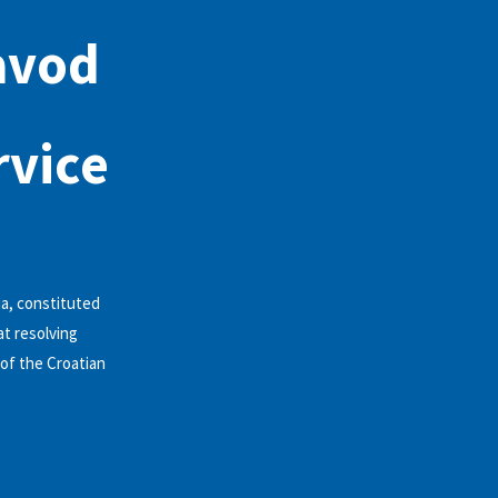
avod
rvice
ia, constituted
t resolving
of the Croatian