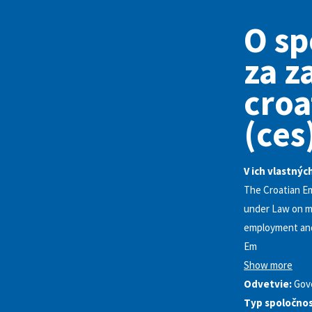
O sp
za z
croa
(ces
V ich vlastnýc
The Croatian Em
under Law on m
employment and
Em
Show more
Odvetvie:
Gov
Typ spoločnos