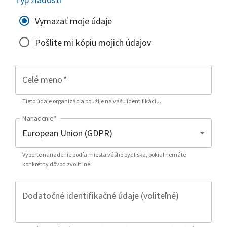
Vymazať moje údaje
Pošlite mi kópiu mojich údajov
Celé meno
*
Tieto údaje organizácia použije na vašu identifikáciu.
Nariadenie
*
Vyberte nariadenie podľa miesta vášho bydliska, pokiaľ nemáte
konkrétny dôvod zvoliť iné.
Dodatočné identifikačné údaje (voliteľné)