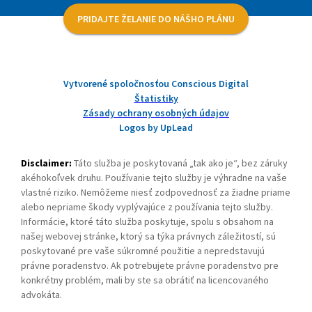
PRIDAJTE ŽELANIE DO NÁŠHO PLÁNU
Vytvorené spoločnosťou Conscious Digital
Štatistiky
Zásady ochrany osobných údajov
Logos by UpLead
Disclaimer:
Táto služba je poskytovaná „tak ako je“, bez záruky
akéhokoľvek druhu. Používanie tejto služby je výhradne na vaše
vlastné riziko. Nemôžeme niesť zodpovednosť za žiadne priame
alebo nepriame škody vyplývajúce z používania tejto služby.
Informácie, ktoré táto služba poskytuje, spolu s obsahom na
našej webovej stránke, ktorý sa týka právnych záležitostí, sú
poskytované pre vaše súkromné použitie a nepredstavujú
právne poradenstvo. Ak potrebujete právne poradenstvo pre
konkrétny problém, mali by ste sa obrátiť na licencovaného
advokáta.