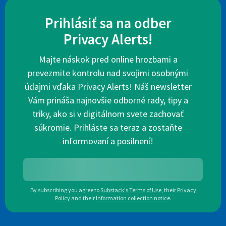
Prihlásiť sa na odber
Privacy Alerts!
Majte náskok pred online hrozbami a
prevezmite kontrolu nad svojimi osobnými
údajmi vďaka Privacy Alerts! Náš newsletter
Vám prináša najnovšie odborné rady, tipy a
triky, ako si v digitálnom svete zachovať
súkromie. Prihláste sa teraz a zostaňte
informovaní a posilnení!
By subscribing you agree to
Substack's Terms of Use
,
their
Privacy
Policy
and their
Information collection notice
.