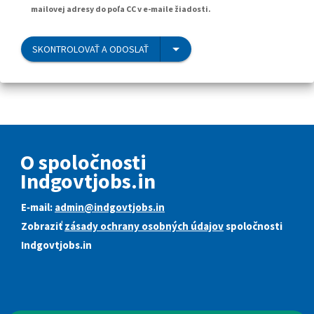
mailovej adresy do poľa CC v e-maile žiadosti.
SKONTROLOVAŤ A ODOSLAŤ
O spoločnosti
Indgovtjobs.in
E‑mail:
admin@indgovtjobs.in
Zobraziť
zásady ochrany osobných údajov
spoločnosti
Indgovtjobs.in