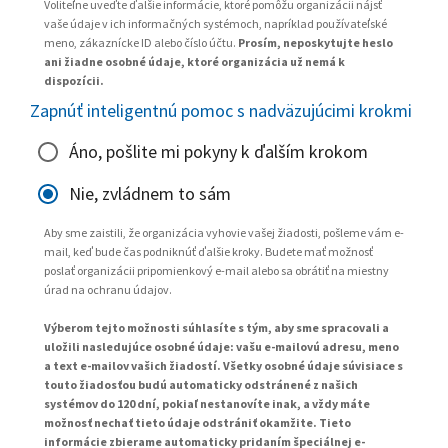
Voliteľne uveďte ďalšie informácie, ktoré pomôžu organizácii nájsť
vaše údaje v ich informačných systémoch, napríklad používateľské
meno, zákaznícke ID alebo číslo účtu.
Prosím, neposkytujte heslo
ani žiadne osobné údaje, ktoré organizácia už nemá k
dispozícii.
Zapnúť inteligentnú pomoc s nadväzujúcimi krokmi
Áno, pošlite mi pokyny k ďalším krokom
Nie, zvládnem to sám
Aby sme zaistili, že organizácia vyhovie vašej žiadosti, pošleme vám e-
mail, keď bude čas podniknúť ďalšie kroky. Budete mať možnosť
poslať organizácii pripomienkový e-mail alebo sa obrátiť na miestny
úrad na ochranu údajov.
Výberom tejto možnosti súhlasíte s tým, aby sme spracovali a
uložili nasledujúce osobné údaje: vašu e-mailovú adresu, meno
a text e-mailov vašich žiadostí. Všetky osobné údaje súvisiace s
touto žiadosťou budú automaticky odstránené z našich
systémov do 120 dní, pokiaľ nestanovíte inak, a vždy máte
možnosť nechať tieto údaje odstrániť okamžite. Tieto
informácie zbierame automaticky pridaním špeciálnej e-