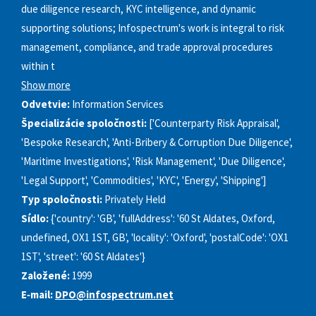
due diligence research, KYC intelligence, and dynamic
supporting solutions; Infospectrum's work is integral to risk
management, compliance, and trade approval procedures
within t
Show more
Odvetvie:
Information Services
Špecializácie spoločnosti:
['Counterparty Risk Appraisal',
'Bespoke Research', 'Anti-Bribery & Corruption Due Diligence',
'Maritime Investigations', 'Risk Management', 'Due Diligence',
'Legal Support', 'Commodities', 'KYC', 'Energy', 'Shipping']
Typ spoločnosti:
Privately Held
Sídlo:
{'country': 'GB', 'fullAddress': '60 St Aldates, Oxford,
undefined, OX1 1ST, GB', 'locality': 'Oxford', 'postalCode': 'OX1
1ST', 'street': '60 St Aldates'}
Založené:
1999
E‑mail:
DPO@infospectrum.net