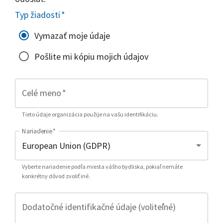
Typ žiadosti
*
Vymazať moje údaje
Pošlite mi kópiu mojich údajov
Celé meno
*
Tieto údaje organizácia použije na vašu identifikáciu.
Nariadenie
*
Vyberte nariadenie podľa miesta vášho bydliska, pokiaľ nemáte
konkrétny dôvod zvoliť iné.
Dodatočné identifikačné údaje (voliteľné)