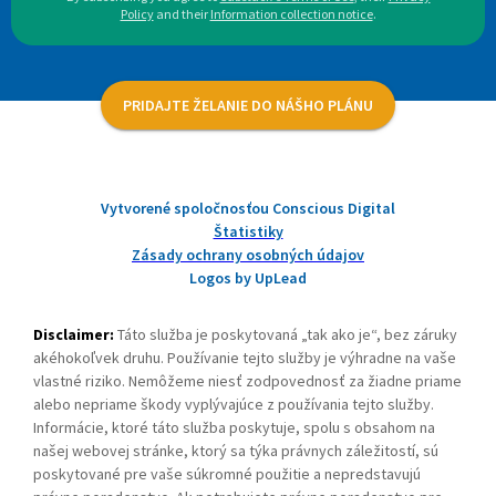
Policy
and their
Information collection notice
.
PRIDAJTE ŽELANIE DO NÁŠHO PLÁNU
Vytvorené spoločnosťou Conscious Digital
Štatistiky
Zásady ochrany osobných údajov
Logos by UpLead
Disclaimer:
Táto služba je poskytovaná „tak ako je“, bez záruky
akéhokoľvek druhu. Používanie tejto služby je výhradne na vaše
vlastné riziko. Nemôžeme niesť zodpovednosť za žiadne priame
alebo nepriame škody vyplývajúce z používania tejto služby.
Informácie, ktoré táto služba poskytuje, spolu s obsahom na
našej webovej stránke, ktorý sa týka právnych záležitostí, sú
poskytované pre vaše súkromné použitie a nepredstavujú