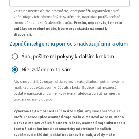
Voliteľne uveďte ďalšie informácie, ktoré pomôžu organizácii nájsť
vaše údaje v ich informačných systémoch, napríklad používateľské
meno, zákaznícke ID alebo číslo účtu.
Prosím, neposkytujte heslo
ani žiadne osobné údaje, ktoré organizácia už nemá k
dispozícii.
Zapnúť inteligentnú pomoc s nadväzujúcimi krokmi
Áno, pošlite mi pokyny k ďalším krokom
Nie, zvládnem to sám
Aby sme zaistili, že organizácia vyhovie vašej žiadosti, pošleme vám e-
mail, keď bude čas podniknúť ďalšie kroky. Budete mať možnosť
poslať organizácii pripomienkový e-mail alebo sa obrátiť na miestny
úrad na ochranu údajov.
Výberom tejto možnosti súhlasíte s tým, aby sme spracovali a
uložili nasledujúce osobné údaje: vašu e-mailovú adresu, meno
a text e-mailov vašich žiadostí. Všetky osobné údaje súvisiace s
touto žiadosťou budú automaticky odstránené z našich
systémov do 120 dní, pokiaľ nestanovíte inak, a vždy máte