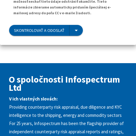
možnosť nechať tieto údaje odstrániť okamžite. Tieto
informácie zbierame automaticky pridaním špeciálnej e-
mailovej adresy do poľa CC v e-maile žiadosti.
SKONTROLOVAŤ A ODOSLAŤ
O spoločnosti Infospectrum
Ltd
V ich vlastných slovách:
Providing counterparty risk appraisal, due diligence and KYC
intelligence to the shipping, energy and commodity sectors
For 25 years, Infospectrum has been the flagship provider of
independent counterparty risk appraisal reports and ratings,