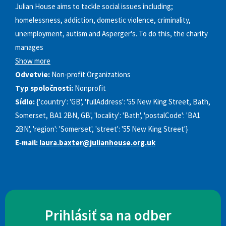
Julian House aims to tackle social issues including;
homelessness, addiction, domestic violence, criminality,
unemployment, autism and Asperger's. To do this, the charity
manages
Show more
Odvetvie:
Non-profit Organizations
Typ spoločnosti:
Nonprofit
Sídlo:
{'country': 'GB', 'fullAddress': '55 New King Street, Bath,
Somerset, BA1 2BN, GB', 'locality': 'Bath', 'postalCode': 'BA1
2BN', 'region': 'Somerset', 'street': '55 New King Street'}
E‑mail:
laura.baxter@julianhouse.org.uk
Prihlásiť sa na odber