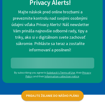
Privacy Alerts!
Majte náskok pred online hrozbami a
prevezmite kontrolu nad svojimi osobnými
údajmi vďaka Privacy Alerts! Náš newsletter
Vám prináša najnovšie odborné rady, tipy a
triky, ako si v digitálnom svete zachovať
súkromie. Prihláste sa teraz a zostaňte
informovaní a posilnení!
By subscribing you agree to
Substack's Terms of Use
,
their
Privacy
Policy
and their
Information collection notice
.
PRIDAJTE ŽELANIE DO NÁŠHO PLÁNU