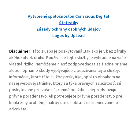
Vytvorené spoločnosťou Conscious Digital
Štatistiky
Zásady ochrany osobných údajov
Logos by UpLead
Disclaimer:
Táto služba je poskytovaná „tak ako je“, bez záruky
akéhokoľvek druhu. Používanie tejto služby je výhradne na vaše
vlastné riziko. Nemôžeme niesť zodpovednosť za žiadne priame
alebo nepriame škody vyplývajúce z používania tejto služby.
Informácie, ktoré táto služba poskytuje, spolu s obsahom na
našej webovej stránke, ktorý sa týka právnych záležitostí, sú
poskytované pre vaše súkromné použitie a nepredstavujú
právne poradenstvo. Ak potrebujete právne poradenstvo pre
konkrétny problém, mali by ste sa obrátiť na licencovaného
advokáta.