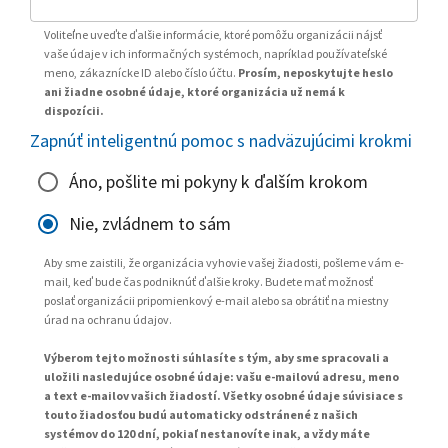
Voliteľne uveďte ďalšie informácie, ktoré pomôžu organizácii nájsť
vaše údaje v ich informačných systémoch, napríklad používateľské
meno, zákaznícke ID alebo číslo účtu.
Prosím, neposkytujte heslo
ani žiadne osobné údaje, ktoré organizácia už nemá k
dispozícii.
Zapnúť inteligentnú pomoc s nadväzujúcimi krokmi
Áno, pošlite mi pokyny k ďalším krokom
Nie, zvládnem to sám
Aby sme zaistili, že organizácia vyhovie vašej žiadosti, pošleme vám e-
mail, keď bude čas podniknúť ďalšie kroky. Budete mať možnosť
poslať organizácii pripomienkový e-mail alebo sa obrátiť na miestny
úrad na ochranu údajov.
Výberom tejto možnosti súhlasíte s tým, aby sme spracovali a
uložili nasledujúce osobné údaje: vašu e-mailovú adresu, meno
a text e-mailov vašich žiadostí. Všetky osobné údaje súvisiace s
touto žiadosťou budú automaticky odstránené z našich
systémov do 120 dní, pokiaľ nestanovíte inak, a vždy máte