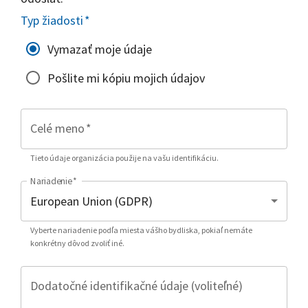
Typ žiadosti
*
Vymazať moje údaje
Pošlite mi kópiu mojich údajov
Celé meno
*
Tieto údaje organizácia použije na vašu identifikáciu.
Nariadenie
*
Vyberte nariadenie podľa miesta vášho bydliska, pokiaľ nemáte
konkrétny dôvod zvoliť iné.
Dodatočné identifikačné údaje (voliteľné)