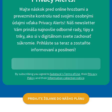
Majte náskok pred online hrozbami a
prevezmite kontrolu nad svojimi osobnými
údajmi vďaka Privacy Alerts! Náš newsletter
Vám prináša najnovšie odborné rady, tipy a
triky, ako si v digitálnom svete zachovať
súkromie. Prihláste sa teraz a zostaňte
informovaní a posilnení!
By subscribing you agree to
Substack's Terms of Use
,
their
Privacy
Policy
and their
Information collection notice
.
PRIDAJTE ŽELANIE DO NÁŠHO PLÁNU