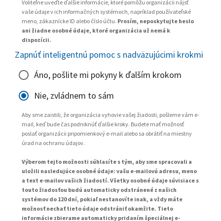
Voliteľne uveďte ďalšie informácie, ktoré pomôžu organizácii nájsť
vaše údaje v ich informačných systémoch, napríklad používateľské
meno, zákaznícke ID alebo číslo účtu.
Prosím, neposkytujte heslo
ani žiadne osobné údaje, ktoré organizácia už nemá k
dispozícii.
Zapnúť inteligentnú pomoc s nadväzujúcimi krokmi
Áno, pošlite mi pokyny k ďalším krokom
Nie, zvládnem to sám
Aby sme zaistili, že organizácia vyhovie vašej žiadosti, pošleme vám e-
mail, keď bude čas podniknúť ďalšie kroky. Budete mať možnosť
poslať organizácii pripomienkový e-mail alebo sa obrátiť na miestny
úrad na ochranu údajov.
Výberom tejto možnosti súhlasíte s tým, aby sme spracovali a
uložili nasledujúce osobné údaje: vašu e-mailovú adresu, meno
a text e-mailov vašich žiadostí. Všetky osobné údaje súvisiace s
touto žiadosťou budú automaticky odstránené z našich
systémov do 120 dní, pokiaľ nestanovíte inak, a vždy máte
možnosť nechať tieto údaje odstrániť okamžite. Tieto
informácie zbierame automaticky pridaním špeciálnej e-