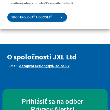
mailovej adresy do poľa CC v e-maile žiadosti.
SKONTROLOVAŤ A ODOSLAŤ
O spoločnosti JXL Ltd
E‑mail:
dataprotection@jxl-ltd.co.uk
Prihlásiť sa na odber
Privacy Alerts!