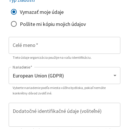
Vymazať moje údaje
Pošlite mi kópiu mojich údajov
Celé meno
*
Tieto údaje organizácia použije na vašu identifikáciu.
Nariadenie
*
Vyberte nariadenie podľa miesta vášho bydliska, pokiaľ nemáte
konkrétny dôvod zvoliť iné.
Dodatočné identifikačné údaje (voliteľné)