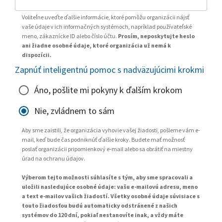
Voliteľne uveďte ďalšie informácie, ktoré pomôžu organizácii nájsť
vaše údaje v ich informačných systémoch, napríklad používateľské
meno, zákaznícke ID alebo číslo účtu.
Prosím, neposkytujte heslo
ani žiadne osobné údaje, ktoré organizácia už nemá k
dispozícii.
Zapnúť inteligentnú pomoc s nadväzujúcimi krokmi
Áno, pošlite mi pokyny k ďalším krokom
Nie, zvládnem to sám
Aby sme zaistili, že organizácia vyhovie vašej žiadosti, pošleme vám e-
mail, keď bude čas podniknúť ďalšie kroky. Budete mať možnosť
poslať organizácii pripomienkový e-mail alebo sa obrátiť na miestny
úrad na ochranu údajov.
Výberom tejto možnosti súhlasíte s tým, aby sme spracovali a
uložili nasledujúce osobné údaje: vašu e-mailovú adresu, meno
a text e-mailov vašich žiadostí. Všetky osobné údaje súvisiace s
touto žiadosťou budú automaticky odstránené z našich
systémov do 120 dní, pokiaľ nestanovíte inak, a vždy máte