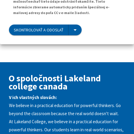
možnosť nechať tieto údaje odstrániť okamžite. Tieto
informácie zbierame automaticky pridaním špeciálnej e-
mailovej adresy do poľa CC v e-maile žiadosti.
SKONTROLOVAŤ A ODOSLAŤ
O spoločnosti Lakeland
college canada
V ich vlastných slovách:
We believe in a practical education for powerful thinkers. Go
beyond the classroom because the real world doesn't wait.
At Lakeland College, we believe in a practical education for
powerful thinkers. Our students learn in real-world scenarios,