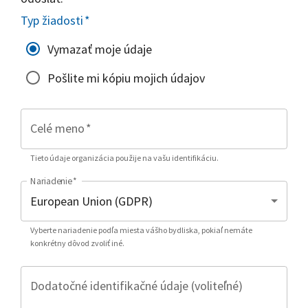
Typ žiadosti
*
Vymazať moje údaje
Pošlite mi kópiu mojich údajov
Celé meno
*
Tieto údaje organizácia použije na vašu identifikáciu.
Nariadenie
*
Vyberte nariadenie podľa miesta vášho bydliska, pokiaľ nemáte
konkrétny dôvod zvoliť iné.
Dodatočné identifikačné údaje (voliteľné)