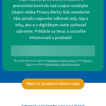
prevezmite kontrolu nad svojimi osobnými
údajmi vďaka Privacy Alerts! Náš newsletter
Vám prináša najnovšie odborné rady, tipy a
triky, ako si v digitálnom svete zachovať
súkromie. Prihláste sa teraz a zostaňte
informovaní a posilnení!
By subscribing you agree to
Substack's Terms of Use
,
their
Privacy
Policy
and their
Information collection notice
.
PRIDAJTE ŽELANIE DO NÁŠHO PLÁNU
Vytvorené spoločnosťou Conscious Digital