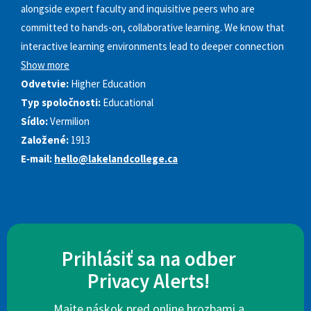
alongside expert faculty and inquisitive peers who are
committed to hands-on, collaborative learning. We know that
interactive learning environments lead to deeper connection
Show more
Odvetvie:
Higher Education
Typ spoločnosti:
Educational
Sídlo:
Vermilion
Založené:
1913
E‑mail:
hello@lakelandcollege.ca
Prihlásiť sa na odber
Privacy Alerts!
Majte náskok pred online hrozbami a