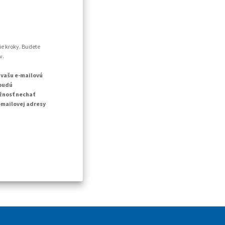
ie kroky. Budete
v.
 vašu e-mailovú
 budú
žnosť nechať
-mailovej adresy