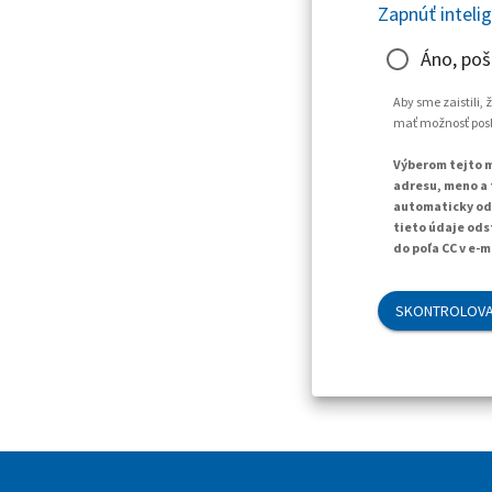
Zapnúť inteli
Áno, poš
Aby sme zaistili,
mať možnosť posla
Výberom tejto m
adresu, meno a 
automaticky ods
tieto údaje ods
do poľa CC v e-m
SKONTROLOVA