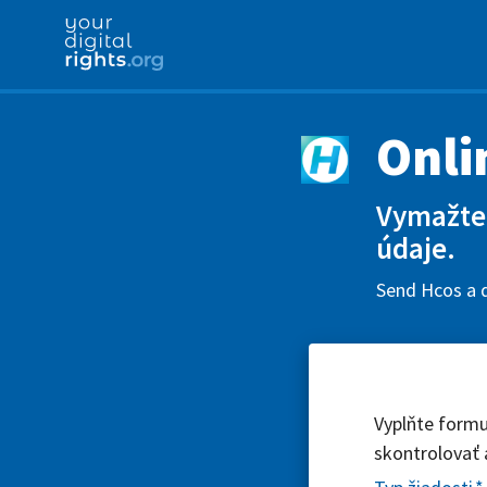
Onli
Vymažte 
údaje.
Send Hcos a d
Vyplňte formu
skontrolovať 