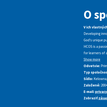
O sp
V ich vlastnýc
Developing inno
God's unique p
HCOS is a pass
for learners of 
Show more
Odvetvie:
Pri
Typ spoločnos
Sídlo:
Kelowna,
Založené:
200
E‑mail:
privac
Zobraziť
zása