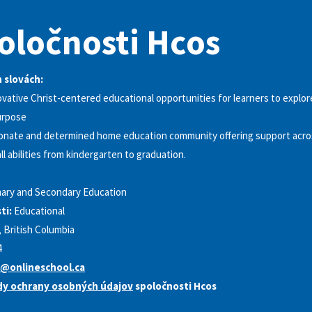
oločnosti Hcos
h slovách:
vative Christ-centered educational opportunities for learners to explo
urpose
ionate and determined home education community offering support acro
all abilities from kindergarten to graduation.
mary and Secondary Education
ti:
Educational
 British Columbia
4
y@onlineschool.ca
dy ochrany osobných údajov
spoločnosti Hcos