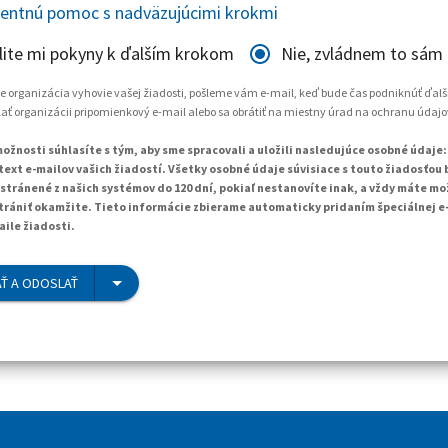
gentnú pomoc s nadväzujúcimi krokmi
lite mi pokyny k ďalším krokom
Nie, zvládnem to sám
 že organizácia vyhovie vašej žiadosti, pošleme vám e-mail, keď bude čas podniknúť ďalš
ť organizácii pripomienkový e-mail alebo sa obrátiť na miestny úrad na ochranu údajo
ožnosti súhlasíte s tým, aby sme spracovali a uložili nasledujúce osobné údaje:
text e-mailov vašich žiadostí. Všetky osobné údaje súvisiace s touto žiadosťou
tránené z našich systémov do 120 dní, pokiaľ nestanovíte inak, a vždy máte mo
trániť okamžite. Tieto informácie zbierame automaticky pridaním špeciálnej e
aile žiadosti.
Ť A ODOSLAŤ