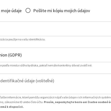
 moje údaje
Pošlite mi kópiu mojich údajov
izácia použije na vašu identifikáciu.
e podľa miesta vášho bydliska, pokiaľ nemáte konkrétny dôvod zvoliť iné.
entifikačné údaje (voliteľné)
ďalšie informácie, ktoré pomôžu organizácii nájsť vaše údaje v ich informačných systém
o, zákaznícke ID alebo číslo účtu.
Prosím, neposkytujte heslo ani žiadne osobné ú
emá k dispozícii.