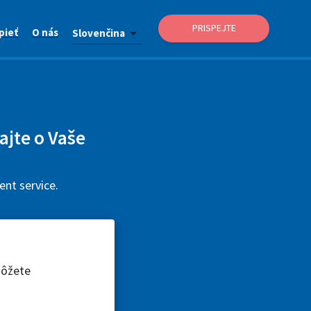
PRISPEJTE
pieť
O nás
Slovenčina
ajte o Vaše
ent service.
môžete