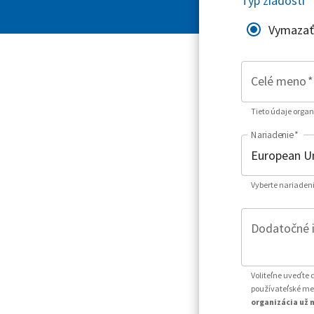
Typ žiadosti
*
Vymazať
Celé meno
*
Tieto údaje organ
Nariadenie
*
Vyberte nariadeni
Dodatočné id
Voliteľne uveďte 
používateľské men
organizácia už n