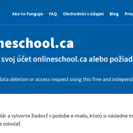
Ako to funguje
FAQ
Obchodníci s údajmi
Blog
Pris
neschool.ca
svoj účet onlineschool.ca alebo požiad
ata deletion or access request using this free and independ
lár a vytvorte žiadosť v podobe e-mailu, ktorú si následne 
a odoslať.