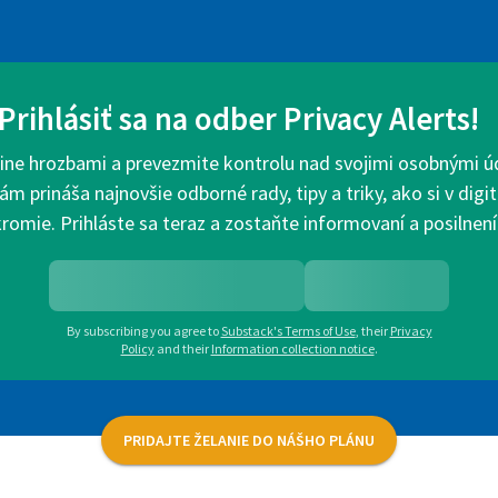
Prihlásiť sa na odber Privacy Alerts!
ine hrozbami a prevezmite kontrolu nad svojimi osobnými ú
ám prináša najnovšie odborné rady, tipy a triky, ako si v dig
romie. Prihláste sa teraz a zostaňte informovaní a posilnení
By subscribing you agree to
Substack's Terms of Use
,
their
Privacy
Policy
and their
Information collection notice
.
PRIDAJTE ŽELANIE DO NÁŠHO PLÁNU