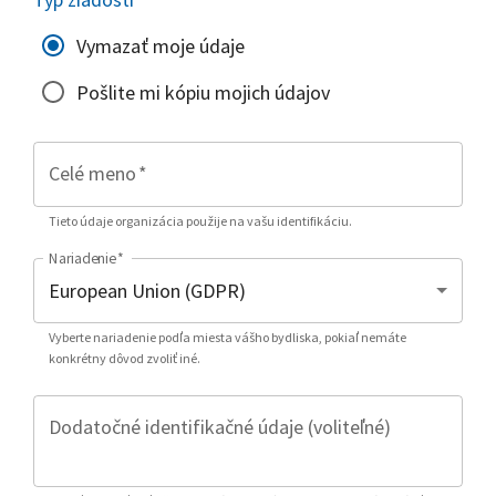
Vymazať moje údaje
Pošlite mi kópiu mojich údajov
Celé meno
*
Tieto údaje organizácia použije na vašu identifikáciu.
Nariadenie
*
Vyberte nariadenie podľa miesta vášho bydliska, pokiaľ nemáte
konkrétny dôvod zvoliť iné.
Dodatočné identifikačné údaje (voliteľné)