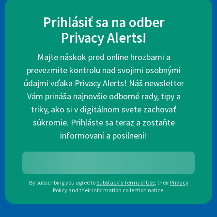
Prihlásiť sa na odber
Privacy Alerts!
Majte náskok pred online hrozbami a
prevezmite kontrolu nad svojimi osobnými
údajmi vďaka Privacy Alerts! Náš newsletter
Vám prináša najnovšie odborné rady, tipy a
triky, ako si v digitálnom svete zachovať
súkromie. Prihláste sa teraz a zostaňte
informovaní a posilnení!
By subscribing you agree to
Substack's Terms of Use
,
their
Privacy
Policy
and their
Information collection notice
.