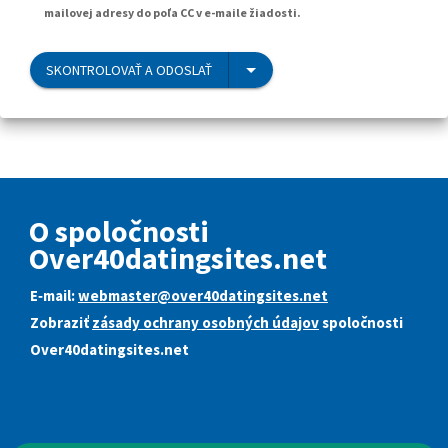
mailovej adresy do poľa CC v e-maile žiadosti.
SKONTROLOVAŤ A ODOSLAŤ
O spoločnosti
Over40datingsites.net
E‑mail:
webmaster@over40datingsites.net
Zobraziť
zásady ochrany osobných údajov
spoločnosti
Over40datingsites.net