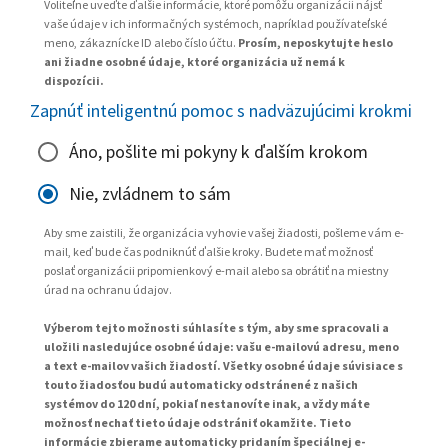
Voliteľne uveďte ďalšie informácie, ktoré pomôžu organizácii nájsť
vaše údaje v ich informačných systémoch, napríklad používateľské
meno, zákaznícke ID alebo číslo účtu.
Prosím, neposkytujte heslo
ani žiadne osobné údaje, ktoré organizácia už nemá k
dispozícii.
Zapnúť inteligentnú pomoc s nadväzujúcimi krokmi
Áno, pošlite mi pokyny k ďalším krokom
Nie, zvládnem to sám
Aby sme zaistili, že organizácia vyhovie vašej žiadosti, pošleme vám e-
mail, keď bude čas podniknúť ďalšie kroky. Budete mať možnosť
poslať organizácii pripomienkový e-mail alebo sa obrátiť na miestny
úrad na ochranu údajov.
Výberom tejto možnosti súhlasíte s tým, aby sme spracovali a
uložili nasledujúce osobné údaje: vašu e-mailovú adresu, meno
a text e-mailov vašich žiadostí. Všetky osobné údaje súvisiace s
touto žiadosťou budú automaticky odstránené z našich
systémov do 120 dní, pokiaľ nestanovíte inak, a vždy máte
možnosť nechať tieto údaje odstrániť okamžite. Tieto
informácie zbierame automaticky pridaním špeciálnej e-