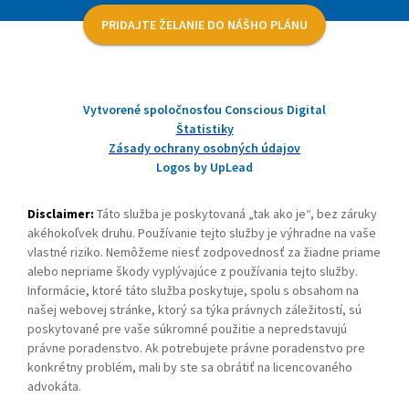
PRIDAJTE ŽELANIE DO NÁŠHO PLÁNU
Vytvorené spoločnosťou Conscious Digital
Štatistiky
Zásady ochrany osobných údajov
Logos by UpLead
Disclaimer:
Táto služba je poskytovaná „tak ako je“, bez záruky
akéhokoľvek druhu. Používanie tejto služby je výhradne na vaše
vlastné riziko. Nemôžeme niesť zodpovednosť za žiadne priame
alebo nepriame škody vyplývajúce z používania tejto služby.
Informácie, ktoré táto služba poskytuje, spolu s obsahom na
našej webovej stránke, ktorý sa týka právnych záležitostí, sú
poskytované pre vaše súkromné použitie a nepredstavujú
právne poradenstvo. Ak potrebujete právne poradenstvo pre
konkrétny problém, mali by ste sa obrátiť na licencovaného
advokáta.