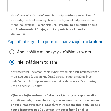
Voliteľne uveďte ďalšie informácie, ktoré pomôžu organizácii nájsť
vaše údaje v ich informačných systémoch, napríklad používateľské
meno, zákaznícke ID alebo číslo účtu.
Prosím, neposkytujte heslo
ani žiadne osobné údaje, ktoré organizácia už nemá k
dispozícii.
Zapnúť inteligentnú pomoc s nadväzujúcimi krokmi
Áno, pošlite mi pokyny k ďalším krokom
Nie, zvládnem to sám
Aby sme zaistili, že organizácia vyhovie vašej žiadosti, pošleme vám e-
mail, keď bude čas podniknúť ďalšie kroky. Budete mať možnosť
poslať organizácii pripomienkový e-mail alebo sa obrátiť na miestny
úrad na ochranu údajov.
Výberom tejto možnosti súhlasíte s tým, aby sme spracovali a
uložili nasledujúce osobné údaje: vašu e-mailovú adresu, meno
a text e-mailov vašich žiadostí. Všetky osobné údaje súvisiace s
touto žiadosťou budú automaticky odstránené z našich