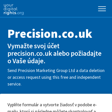
Precision.co.uk
Vymažte svoj účet
precision.co.uk alebo požiadajte
o Vaše údaje.
Send Precision Marketing Group Ltd a data deletion
or access request using this free and independent
service.
Vyplňte formulár a vytvorte žiadosť v podobe e-
mailu, ktorú si následne môžete skontrolovať a