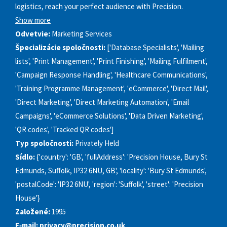
logistics, reach your perfect audience with Precision.
Show more
Odvetvie:
Marketing Services
Špecializácie spoločnosti:
['Database Specialists', 'Mailing
lists', 'Print Management', 'Print Finishing', 'Mailing Fulfilment',
'Campaign Response Handling', 'Healthcare Communications',
'Training Programme Management', 'eCommerce', 'Direct Mail',
'Direct Marketing', 'Direct Marketing Automation', 'Email
Campaigns', 'eCommerce Solutions', 'Data Driven Marketing',
'QR codes', 'Tracked QR codes']
Typ spoločnosti:
Privately Held
Sídlo:
{'country': 'GB', 'fullAddress': 'Precision House, Bury St
Edmunds, Suffolk, IP32 6NU, GB', 'locality': 'Bury St Edmunds',
'postalCode': 'IP32 6NU', 'region': 'Suffolk', 'street': 'Precision
House'}
Založené:
1995
E‑mail:
privacy@precision.co.uk