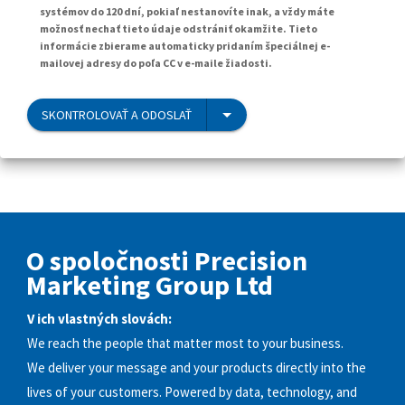
systémov do 120 dní, pokiaľ nestanovíte inak, a vždy máte
možnosť nechať tieto údaje odstrániť okamžite. Tieto
informácie zbierame automaticky pridaním špeciálnej e-
mailovej adresy do poľa CC v e-maile žiadosti.
SKONTROLOVAŤ A ODOSLAŤ
O spoločnosti Precision
Marketing Group Ltd
V ich vlastných slovách:
We reach the people that matter most to your business.
We deliver your message and your products directly into the
lives of your customers. Powered by data, technology, and