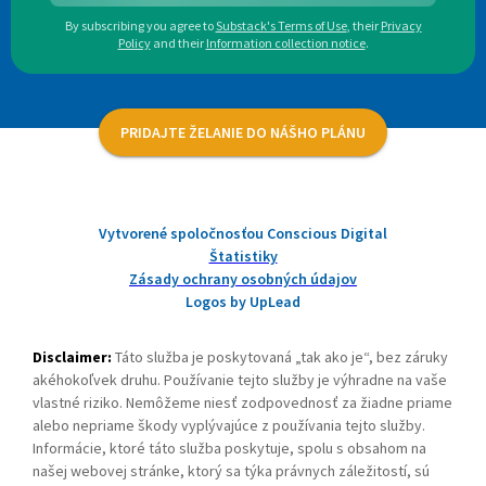
By subscribing you agree to
Substack's Terms of Use
,
their
Privacy
Policy
and their
Information collection notice
.
PRIDAJTE ŽELANIE DO NÁŠHO PLÁNU
Vytvorené spoločnosťou Conscious Digital
Štatistiky
Zásady ochrany osobných údajov
Logos by UpLead
Disclaimer:
Táto služba je poskytovaná „tak ako je“, bez záruky
akéhokoľvek druhu. Používanie tejto služby je výhradne na vaše
vlastné riziko. Nemôžeme niesť zodpovednosť za žiadne priame
alebo nepriame škody vyplývajúce z používania tejto služby.
Informácie, ktoré táto služba poskytuje, spolu s obsahom na
našej webovej stránke, ktorý sa týka právnych záležitostí, sú