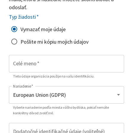
odoslať.
Typ žiadosti
*
Vymazať moje údaje
Pošlite mi kópiu mojich údajov
Celé meno
*
Tieto údaje organizácia použije na vašu identifikáciu.
Nariadenie
*
Vyberte nariadenie podľa miesta vášho bydliska, pokiaľ nemáte
konkrétny dôvod zvoliť iné.
Dodatočné identifikačné údaje (voliteľné)